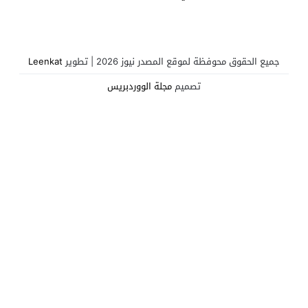
في مواجهة عزلة دولية
متصاعدة بسبب الإعدامات
والقمع
جميع الحقوق محوفظة لموقع المصدر نيوز 2026 | تطوير
Leenkat
تصميم
مجلة الووردبريس