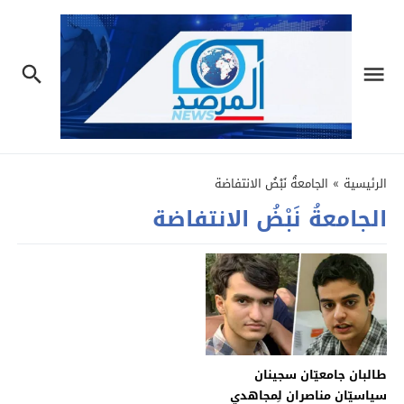
الرئيسية
»
الجامعةُ نَبْضُ الانتفاضة
الجامعةُ نَبْضُ الانتفاضة
طالبان جامعیّان سجينان
سیاسیّان مناصران لِمجاهدي