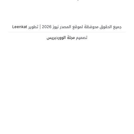
خلق: الجامعةُ نَبْضُ الانتفاضة،
والنضالُ هو الحلّ الوحيد
جميع الحقوق محوفظة لموقع المصدر نيوز 2026 | تطوير
Leenkat
تصميم
مجلة الووردبريس