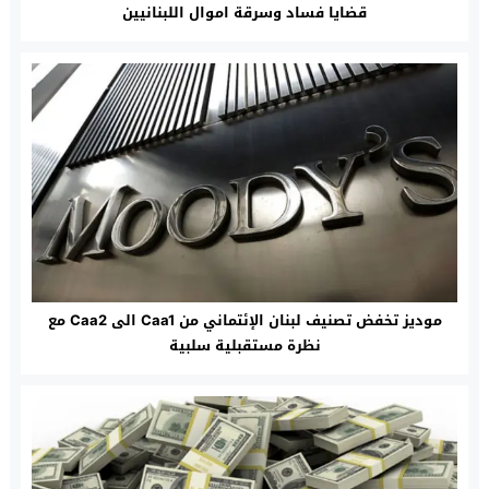
قضايا فساد وسرقة اموال اللبنانيين
موديز تخفض تصنيف لبنان الإئتماني من Caa1 الى Caa2 مع
نظرة مستقبلية سلبية