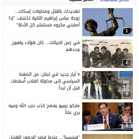
تهديدات بالقتل ومحاولات إسكات…
زوجة عباس إبراهيم الثانية تكشف: “إذا
أصابني مكروه فستنشر كل الأدلة”
1
في زمن الخيانات… كان هؤلاء يقفون
وحدهم
2
٧ أيار جديد في لبنان: من الضغط
السياسي إلى محاولة انقلاب أُسقطت
قبل أن تبدأ
3
ماركو روبيو يفضح كذب حزب الله ونبيه
بري علناً
4
“فينيسيا”… عندما فضح الحضور الهزيل