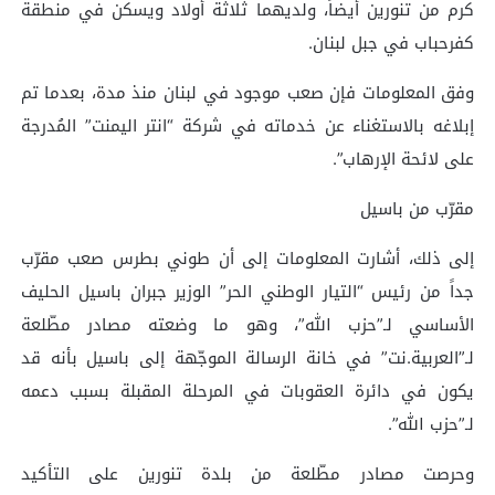
كرم من تنورين أيضاً، ولديهما ثلاثة أولاد ويسكن في منطقة
كفرحباب في جبل لبنان.
وفق المعلومات فإن صعب موجود في لبنان منذ مدة، بعدما تم
إبلاغه بالاستغناء عن خدماته في شركة “انتر اليمنت” المُدرجة
على لائحة الإرهاب”.
مقرّب من باسيل
إلى ذلك، أشارت المعلومات إلى أن طوني بطرس صعب مقرّب
جداً من رئيس “التيار الوطني الحر” الوزير جبران باسيل الحليف
الأساسي لـ”حزب الله”، وهو ما وضعته مصادر مطّلعة
لـ”العربية.نت” في خانة الرسالة الموجّهة إلى باسيل بأنه قد
يكون في دائرة العقوبات في المرحلة المقبلة بسبب دعمه
لـ”حزب الله”.
وحرصت مصادر مطّلعة من بلدة تنورين على التأكيد