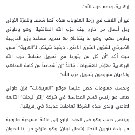
إرهابية، ودعم حزب الله”.
غير أن اللافت في رزمة العقوبات هذه أنها شملت وللمرّة الأولى
رجل أعمال من خارج بيئة حزب الله الطائفية، وهو وطوني
بطرس صعب، وهو ما يتقاطع مع تصريح مساعد وزير الخارجية
الأميركي لشؤون الشرق الأدنى، ديفيد شينكر، لـ”العربية” أمس،
حيث أكد “أن كل من يتورط في تمويل منظمة حزب الله
الإرهابية معرّض للعقوبات”، قائلاً “إن أشخاصاً من كافة المذاهب
والأديان متورطون بتمويل حزب الله”
وبحسب معلومات حصل عليها موقع “العربية.نت” فإن طوني
صعب هو رئيس قسم المحاسبة في شركة “إنتر أليمنت” التابعة
لعاصي. ولدى هذه الشركة تعاملات عديدة في إفريقيا”.
وينتمي صعب وهو في العقد الرابع إلى عائلة مسيحية مارونية
من بلدة تنورين التحتا (شمال لبنان) وهو متزوّج من رنا انطوان