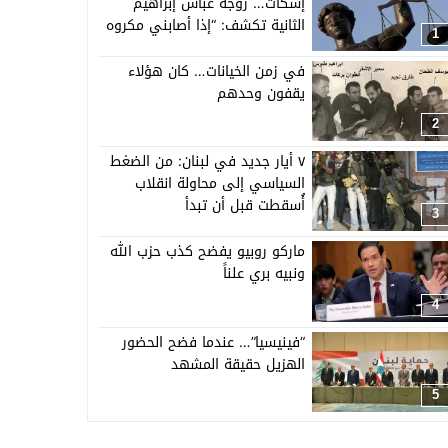
إسكات… زوجة عباس إبراهيم
الثانية تكشف: “إذا أصابني مكروه
1
فستنشر كل الأدلة”
في زمن الخيانات… كان هؤلاء
يقفون وحدهم
2
٧ أيار جديد في لبنان: من الضغط
السياسي إلى محاولة انقلاب
أُسقطت قبل أن تبدأ
3
ماركو روبيو يفضح كذب حزب الله
ونبيه بري علناً
4
“فينيسيا”… عندما فضح الحضور
الهزيل حقيقة المشهد
5