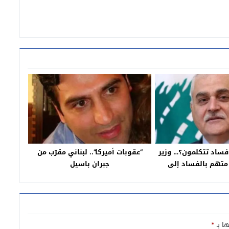
فساد تتكلمون؟… وزير
“عقوبات أميركا”.. لبناني مقرّب من
متهم بالفساد إلى
جبران باسيل
ظيفته
ها بـ
*