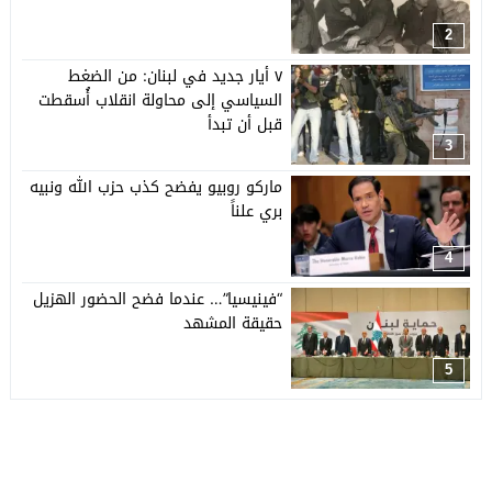
2
٧ أيار جديد في لبنان: من الضغط
السياسي إلى محاولة انقلاب أُسقطت
قبل أن تبدأ
3
ماركو روبيو يفضح كذب حزب الله ونبيه
بري علناً
4
“فينيسيا”… عندما فضح الحضور الهزيل
حقيقة المشهد
5