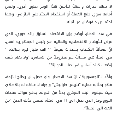
لا يملك خيارات واسعة لتأمين هذا الوفر بطرق أخرى، وليس
أمامه سوى طبع العملة أو استخدام الاحتياطي الالزامي، وهما
احتمالان مرفوضان من قبله.
في هذا الاطار، أوضح وزير الاقتصاد السابق رائد خوري، الذي
عرض للأوضاع الاقتصادية والمالية مع رئيس الجمهورية امس،
انّ مسألة الاكتتاب بسندات بقيمة 11 الف مليار ليرة بفائدة 1
في المئة هي مسألة غير مطروحة من الاساس، “ولا نعلم كيف
وُضعت كبند أساس في صلب الموازنة”.
وأكّد لـ”الجمهورية”، انّ هذا الاصدار، ولو حصل، لن يعالج الأزمة،
فهو بمثابة عملية “تلبيس طرابيش” وإجراء لا علاقة له بالاصلاح،
حيث سيقوم البنك المركزي بدلاً من الدولة، بدفع فوائد سندات
اليوروبوندز التي تصل الى 11 في المئة، لينتقل بذلك الدين “من
العبّ الى الجيبة”.