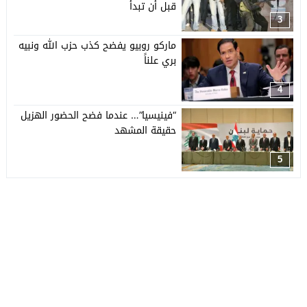
قبل أن تبدأ
3
ماركو روبيو يفضح كذب حزب الله ونبيه
بري علناً
4
“فينيسيا”… عندما فضح الحضور الهزيل
حقيقة المشهد
5