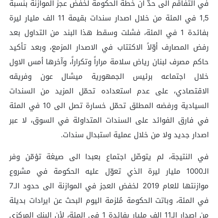
في التفاقم الى حدّ ان خطة الحكومة لخفض عجز الموازنة بنسبة
1,5 في المئة من خلال اصدار سندات بقيمة 11 الف مليار ليرة
بفائدة 1 في المئة، فشلت وسقط هذا البند من التداول بعد
رفض المصارف أوّلاً الاكتتاب في الاصدار المزمع، وبعد تأكيد
حاكم مصرف لبنان رياض سلامة مراراً وتكراراً، وآخرها أمس الاول
خلال اجتماعه برئيس الجمهورية ميشال عون وفريقه
الاقتصادي، على عدم استعداده تحمّل المزيد من السندات
السيادية ورفضه المطلق تحمّل خسارة تصل الى 10 في المئة
في فارق الفوائد على السندات المتداولة في السوق، لا عبر
اصدار جديد ولا من خلال عملية استبدال سندات.
في النتيجة، لم يتوصّل اجتماع بعبدا الى صيغة تؤمّن وفر
الـ1000 مليار ليرة الذي تعوّل عليه الحكومة في مشروع
موازنتها للعام 2019 لخفض العجز في الموازنة الى حدود الـ7
في المئة، وباتت الحكومة مُلزمة اليوم البحث عن ايرادات بديلة
من اصدار الـ11 الف مليار بفائدة 1 في المئة، لأن البنك المركزي