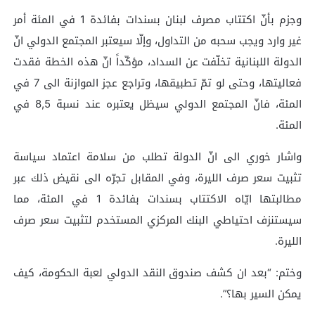
وجزم بأنّ اكتتاب مصرف لبنان بسندات بفائدة 1 في المئة أمر
غير وارد ويجب سحبه من التداول، وإلّا سيعتبر المجتمع الدولي انّ
الدولة اللبنانية تخلّفت عن السداد، مؤكّداً انّ هذه الخطة فقدت
فعاليتها، وحتى لو تمّ تطبيقها، وتراجع عجز الموازنة الى 7 في
المئة، فانّ المجتمع الدولي سيظل يعتبره عند نسبة 8,5 في
المئة.
واشار خوري الى انّ الدولة تطلب من سلامة اعتماد سياسة
تثبيت سعر صرف الليرة، وفي المقابل تجرّه الى نقيض ذلك عبر
مطالبتها ايّاه الاكتتاب بسندات بفائدة 1 في المئة، مما
سيستنزف احتياطي البنك المركزي المستخدم لتثبيت سعر صرف
الليرة.
وختم: “بعد ان كشف صندوق النقد الدولي لعبة الحكومة، كيف
يمكن السير بها؟”.