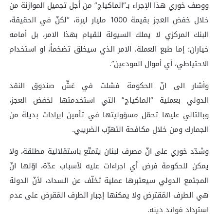
ووصف خوري هذا الإجراء بـ”الماكياج” من أجل تجميل الموازنة من
خلال خفض العجز بقيمة 1000 مليار ليرة، “لكنّ في الحقيقة،
البنك المركزي لا يملك السيولة للقيام بهذا الامر، بل أمامه
خياران: إما طبع العملة، الامر الذي سيخلق تضخماً، او استخدام
الاحتياطي، أي أموال المودعين”.
وأشار الى انّ الحكومة فشلت في غشّ صندوق النقد
الدولي بعملية “الماكياج” التي استخدمتها لخفض العجز،
وبالتالي عليها تحمّل مسؤوليتها في تأمين ايرادات بديلة من
الجمارك ومن خلال مكافحة التهرّب الضريبي.
وشدّد خوري على انّ مصرف لبنان يتمتّع باستقلالية مطلقة، ولا
يمكن للحكومة فرض أي اجراءات عليه لأسباب عدّة، اوّلها انّ
المجتمع الدولي سيعتبرها عملية تخلّف عن السداد، لأنّ الدولة
هي الطرف المُقترض ولا يمكنها إجبار الطرف المُقرض على عدم
استرداد فوائد دينه.