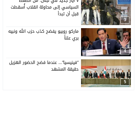
٧ أيار جديد في لبنان: من الضغط
السياسي إلى محاولة انقلاب أُسقطت
قبل أن تبدأ
3
ماركو روبيو يفضح كذب حزب الله ونبيه
بري علناً
4
“فينيسيا”… عندما فضح الحضور الهزيل
حقيقة المشهد
5