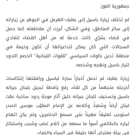
جمهورية العوز.
لم تختلف زيارة باسيل إلى بعلبك-الهرمل في الجوهر عن زياراته
إلى سائر المناطق، وفي الشكل، أبرزت أن مقاطعته كما حصل
في قضاء بشرّي كانت خدمة له من أهل القضاء لتفادي
السجالات التي كان يمكن لتداعياتها أن تكون وخيمة في
منطقة تدين بالولاء السياسي “للقوات اللبنانية” الخصم اللدود
لتيار باسيل ونهجه وشخصه.
زيارة بعلبك لم تحمل أخباراً سارة لباسيل ورافقتها إنتكاسات
أخرجته متجهماً من كل لقاء، رفع يافطة تبجيل بلبنان جبرانه
باسيل وتسخيف للبنان جبرانه خليل أثار موجة ردود ساخرة عمّت
لبنان أرضاً وشعباً، وكلامه عن الإمام المغيّب موسى الصدر
استوجب تعليقاً مهيناً على مسمع الحاضرين، ولم يكن اتهام
تياره بالطائفي أسوأ ما سمعه من كلام غضب وشجب واستنكار
في بيئة مفترض أنها حليفة في السراء والضراء.