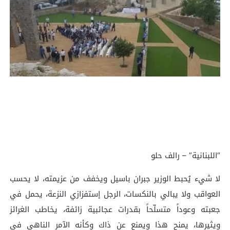
“اللبنانية” – رالف حلو
لا شيء يُحبط الوزير جبران باسيل ويخفف من عزيمته، لا يحسب
العواقب ولا يبالي بالنكسات، الرجل إستفزازي النزعة، يحمل في
جعبته وعوداً متسلّحاً بقدرات عجائبية زائفة، يخاطب الغرائز
ويثيرها، يمنح هذا ويمنع عن ذاك وكأنه الآمر الناهي في