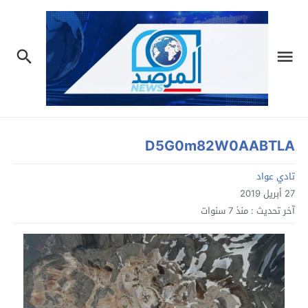
D5G0m82W0AABTLA
تادي عواد
27 أبريل 2019
آخر تحديث :
منذ 7 سنوات