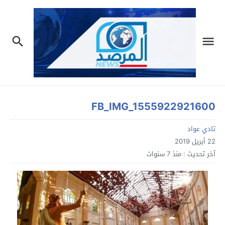
FB_IMG_1555922921600
تادي عواد
22 أبريل 2019
آخر تحديث :
منذ 7 سنوات