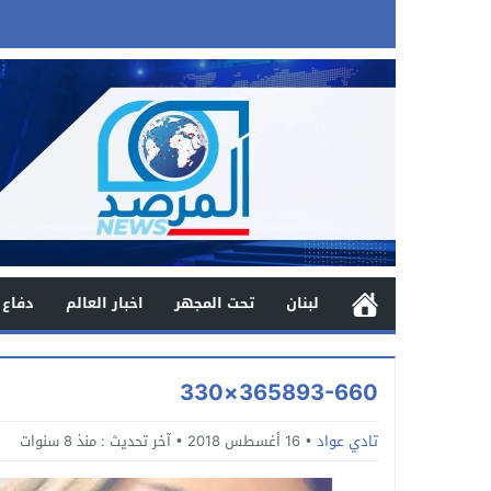
لبنان
تحت المجهر
اخبار العالم
دفاع 
365893-660×330
تادي عواد
16 أغسطس 2018
آخر تحديث :
منذ 8 سنوات