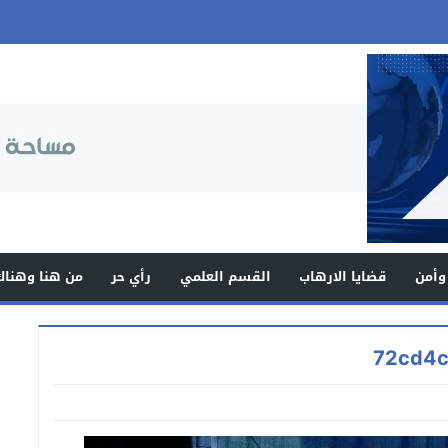
وأمن
قضايا الارهاب
القسم العلمي
رأي حر
من هنا وهناك
72cd4c