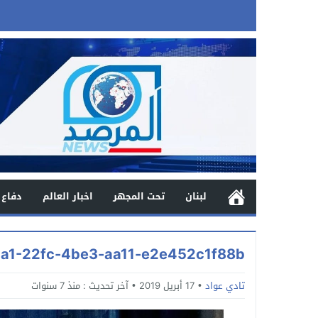
لبنان
تحت المجهر
اخبار العالم
دفاع 
a1-22fc-4be3-aa11-e2e452c1f88b
تادي عواد
17 أبريل 2019
آخر تحديث :
منذ 7 سنوات