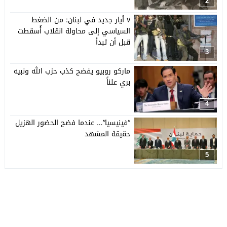
2
٧ أيار جديد في لبنان: من الضغط
السياسي إلى محاولة انقلاب أُسقطت
قبل أن تبدأ
3
ماركو روبيو يفضح كذب حزب الله ونبيه
بري علناً
4
“فينيسيا”… عندما فضح الحضور الهزيل
حقيقة المشهد
5