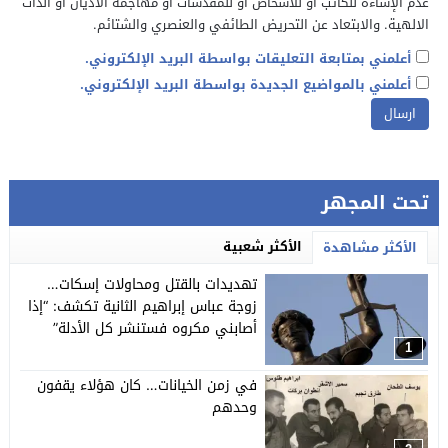
عدم الإساءة للكاتب أو للأشخاص أو للمقدسات أو مهاجمة الأديان أو الذات
الالهية. والابتعاد عن التحريض الطائفي والعنصري والشتائم.
أعلمني بمتابعة التعليقات بواسطة البريد الإلكتروني.
أعلمني بالمواضيع الجديدة بواسطة البريد الإلكتروني.
تحت المجهر
الأكثر شعبية
الأكثر مشاهدة
تهديدات بالقتل ومحاولات إسكات…
زوجة عباس إبراهيم الثانية تكشف: “إذا
أصابني مكروه فستنشر كل الأدلة”
1
في زمن الخيانات… كان هؤلاء يقفون
وحدهم