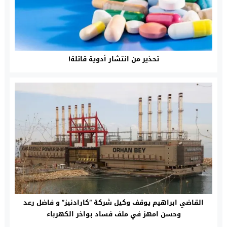
تحذير من انتشار أدوية قاتلة!
القاضي ابراهيم يوقف وكيل شركة “كارادنيز” و فاضل رعد
وحسن امهز في ملف فساد بواخر الكهرباء