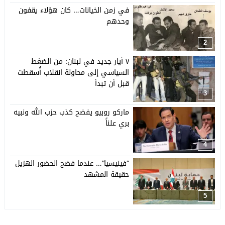
في زمن الخيانات… كان هؤلاء يقفون
وحدهم
2
٧ أيار جديد في لبنان: من الضغط
السياسي إلى محاولة انقلاب أُسقطت
قبل أن تبدأ
3
ماركو روبيو يفضح كذب حزب الله ونبيه
بري علناً
4
“فينيسيا”… عندما فضح الحضور الهزيل
حقيقة المشهد
5