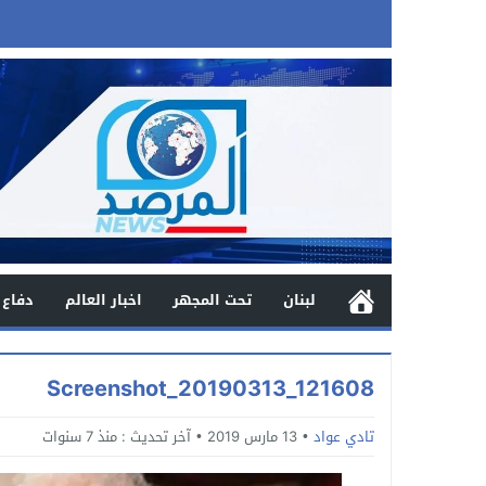
لبنان
تحت المجهر
اخبار العالم
دفاع 
Screenshot_20190313_121608
تادي عواد
13 مارس 2019
آخر تحديث :
منذ 7 سنوات