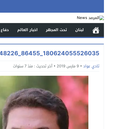
لبنان
تحت المجهر
اخبار العالم
دفاع 
180624055526035_86455_248226_highres
تادي عواد
9 مارس 2019
آخر تحديث :
منذ 7 سنوات