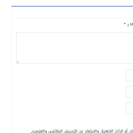
ا بـ
*
ن أو الذات الالهية. والابتعاد عن التحريض الطائفي والعنصري