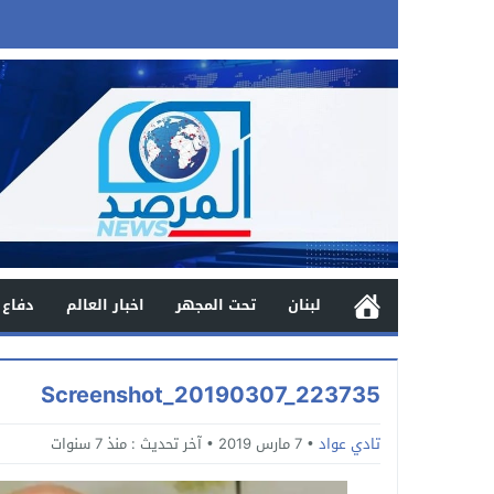
لبنان
تحت المجهر
اخبار العالم
دفاع 
Screenshot_20190307_223735
تادي عواد
7 مارس 2019
آخر تحديث :
منذ 7 سنوات