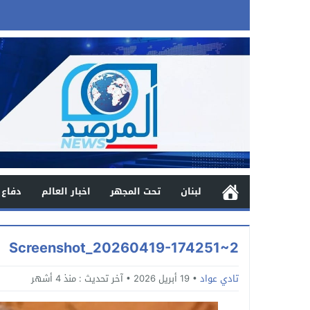
لبنان
تحت المجهر
اخبار العالم
دفاع 
Screenshot_20260419-174251~2
تادي عواد
19 أبريل 2026
آخر تحديث :
منذ 4 أشهر