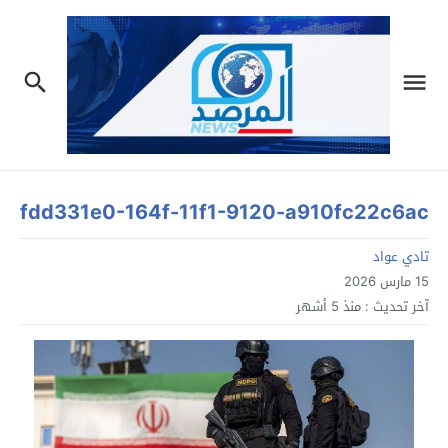
fdd331e0-164f-11f1-9120-a910fc22c6ac
تادي عواد
15 مارس 2026
آخر تحديث :
منذ 5 أشهر