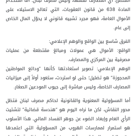
المتضرر، أي المصارف نفسها، وليس مصرف لبنان. أما استخدام
المادة 638 من قانون العقوبات، التي تعالج الاستيلاء على
الأموال العامة، فهو مجرد تشبيه قانوني لا يحوّل المال الخاص
إلى عام.
الفرق شاسع بين الواقع والوهم الإعلامي:
الواقع: الأموال هي عمولات ومبالغ مقتطعة من عمليات
مصرفية بين المركزي والمصارف.
الوهم الإعلامي: تصوير استعادتها كأنها “ودائع المواطنين
المحجوزة” هو تضليل؛ حتى لو استردت، ستعود أولاً إلى ميزانيات
المصارف الخاصة، وليس مباشرة إلى جيوب المودعين الصغار.
أما المسؤولية المعنوية والقانونية لحاكم مصرف لبنان فتظل
محور النقاش، لكن ما نراه اليوم هو “هندسة قضائية” لتشتيت
الرأي العام وإبعاد الضوء عن جوهر الفساد المالي. هذا الأسلوب
هو استمرار لممارسات الهروب من المسؤولية التي اعتمدها