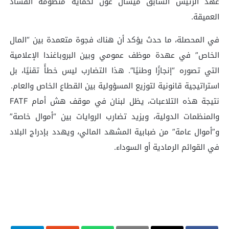
عهد الرئيس السابق ميشال عون لحماية منظومة الفساد
العميقة.
في المحصلة، ما حدث يؤكد أن هناك فجوة متعمدة بين “المال
الخاص” في عهدة موظف عمومي وبين البروباغندا الإعلامية
التي تصوره “إنجازًا وطنيًا”. هذا التضارب ليس خطأً تقنيًا، بل
استراتيجية قانونية لتوزيع المسؤولية بين القطاع الخاص والعام.
نتيجة هذه التلاعبات، يظل لبنان في موقف هش أمام FATF
والمنظمات الدولية، ويزيد تضارب الروايات بين “أموال خاصة”
و”أموال عامة” من ضبابية المشهد المالي، ويهدد بإدراج البلاد
في القوائم الرمادية أو السوداء.