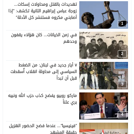
تهديدات بالقتل ومحاولات إسكات…
زوجة عباس إبراهيم الثانية تكشف: “إذا
أصابني مكروه فستنشر كل الأدلة”
1
في زمن الخيانات… كان هؤلاء يقفون
وحدهم
2
٧ أيار جديد في لبنان: من الضغط
السياسي إلى محاولة انقلاب أُسقطت
قبل أن تبدأ
3
ماركو روبيو يفضح كذب حزب الله ونبيه
بري علناً
4
“فينيسيا”… عندما فضح الحضور الهزيل
حقيقة المشهد