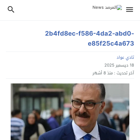
2b4fd8ec-f586-4da2-abd0-
e85f25c4a673
تادي عواد
18 ديسمبر 2025
آخر تحديث :
منذ 8 أشهر