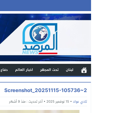
لبنان
تحت المجهر
اخبار العالم
دفاع 
Screenshot_20251115-105736~2
تادي عواد
15 نوفمبر 2025
آخر تحديث :
منذ 9 أشهر