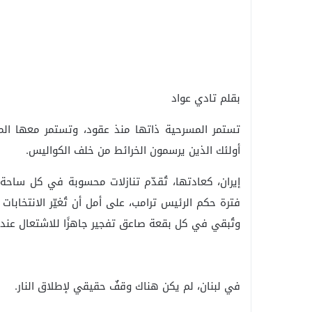
بقلم تادي عواد
تستمر المسرحية ذاتها منذ عقود، وتستمر معها المه
أولئك الذين يرسمون الخرائط من خلف الكواليس.
إيران، كعادتها، تُقدّم تنازلات محسوبة في كل ساحة م
فترة حكم الرئيس ترامب، على أمل أن تُغيّر الانتخابات 
وتُبقي في كل بقعة صاعق تفجير جاهزًا للاشتعال عند ا
في لبنان، لم يكن هناك وقفٌ حقيقي لإطلاق النار.