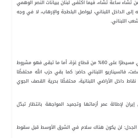
تشاء ساعة تشاء، فيما اكتفى لبنان ببيانات النصر الوهمي
ه إلى الداخل اللبناني، ليواصل البلطجة والإرهاب، لا في وجه
شعب اللبناني.
المرحلة الأولى من خطة ترامب تُبقي الجيش الإسرائيلي مسيطرًا على 60% من قطاع غزة، أما ما تبقى فهو مشروط
، فالسيناريو اللبناني حاضر: كما بقي حزب الله محتفظًا
اط داخل الأراضي اللبنانية، محتفظًا بحرية القصف الجوي
ان لإطالة عمر أزماتها وتجميد المواجهة بانتظار تبدّل
ل الجدل: لن يكون هناك سلام في الشرق الأوسط قبل سقوط