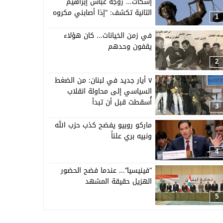
إسكات… زوجة عباس إبراهيم
الثانية تكشف: “إذا أصابني مكروه
1
فستنشر كل الأدلة”
في زمن الخيانات… كان هؤلاء
يقفون وحدهم
2
٧ أيار جديد في لبنان: من الضغط
السياسي إلى محاولة انقلاب
أُسقطت قبل أن تبدأ
3
ماركو روبيو يفضح كذب حزب الله
ونبيه بري علناً
4
“فينيسيا”… عندما فضح الحضور
الهزيل حقيقة المشهد
5