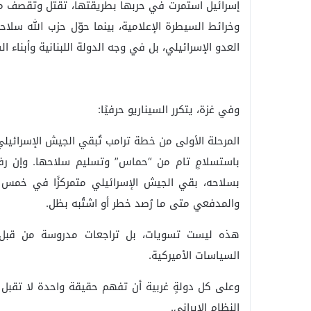
إسرائيل استمرت في حربها بطريقتها، تقتل وتقصف من 
وخرائط السيطرة الإعلامية، بينما حوّل حزب الله سلاح
العدو الإسرائيلي، بل في وجه الدولة اللبنانية وأبناء ال
وفي غزة، يتكرر السيناريو حرفيًا:
باستسلامٍ تام من “حماس” وتسليم سلاحها. وإن رفضت
بسلاحه، بقي الجيش الإسرائيلي متمركزًا في خمس نق
والمدفعي متى ما رُصد خطر أو اشتُبه بظل.
هذه ليست تسويات، بل تراجعات مدروسة من قبل إير
السياسات الأميركية.
وعلى كل دولةٍ غربية أن تفهم حقيقة واحدة لا تقب
النظام الإيراني.