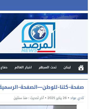
لبنان
تحت المجهر
اخبار العالم
دفاع 
صفحة-كلنا-للوطن—الصفحة-الرسمية_20250126_
تادي عواد
26 يناير 2025
آخر تحديث :
منذ سنتين