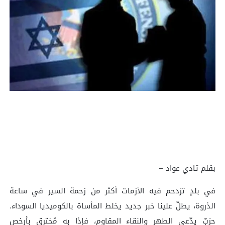
بقلم تادي عواد –
في بلدٍ تزدحم فيه الأزمات أكثر من زحمة السير في ساعة
الذروة، يطلّ علينا خبر جديد يخلط المأساة بالكوميديا السوداء.
حزبٌ يدّعي الطهر والنقاء المقاوم، فإذا به مُخترق بأرخص