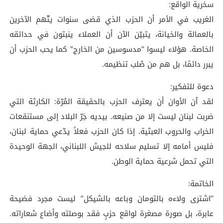
سخرية الواقع:
الغريب في الأمر أن الحزب الذي قضى سنوات يتّهم الآخرين
بالعمالة والخيانة، يتبيّن الآن أن العملاء ينبتون في حدائقه
الخاصة. هؤلاء ليسوا “مدسوسين من الخارج” كما يحب الحزب أن
يبرر دائمًا، بل هم من صُلب تنظيمه.
دعوة للتفكير:
لقد آن الأوان أن يعترف الحزب بالحقيقة المُرّة: الكارثة التي
ضربت لبنان ليست إلا من صنيعه. بيديه جَرّ البلاد إلى مستنقعات
الخراب والحروب العبثية. إذا كان الحزب فعلاً يدّعي حماية لبنان،
فليس أمامه إلا تسليم سلاحه للجيش اللبناني، الجهة الوحيدة
التي تحمل شرعية حماية الوطن.
الخاتمة:
“اشترى ولاءه بالتومان وباعه بالشيكل” ليست مجرد فضيحة
عابرة، بل صورة مصغرة لواقع حزبٍ فقد بوصلته وأضاع شعاراته.