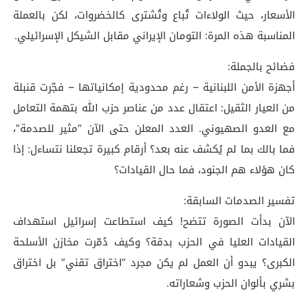
الأسعار، حيث الولاءات تُباع وتُشترى كالخضروات، لكن بالعملة
المناسبة هذه المرة: التومان الإيراني مقابل الشيكل الإسرائيلي.
فضائح بالجملة:
أجهزة الأمن اللبنانية – رغم محدودية إمكانياتها – فجّرت قنبلة
من العيار الثقيل: اعتقال عدد من عناصر حزب الله بتهمة التعامل
مع العدو الصهيوني. العدد المعلن حتى الآن “مثير للصدمة”،
فما بالك بما لم يُكشف عنه بعد؟ أرقام كبيرة تجعلنا نتساءل: إذا
كان هؤلاء هم الجنود، فما حال القيادات؟
تفسير الصدمات السابقة:
الآن بدأت الصورة تتضح! كيف استطاعت إسرائيل استهداف
القيادات العليا في الحزب بدقة؟ وكيف دُمّرت مخازن الأسلحة
الكبرى؟ يبدو أن العمل لم يكن مجرد “اختراق تقني” بل اختراق
بشري بألوان الحزب وشعاراته.