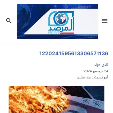
1220241595613306571136
تادي عواد
24 ديسمبر 2024
آخر تحديث :
منذ سنتين