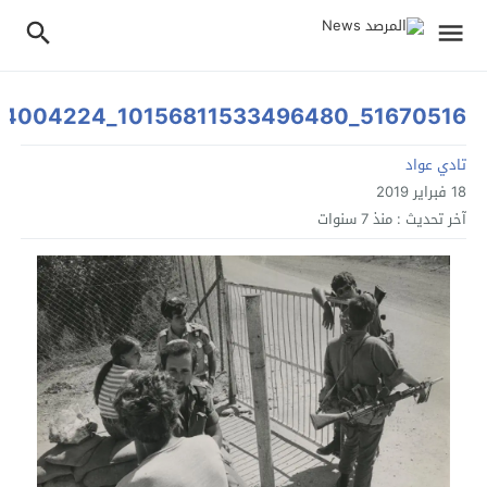
51670516_10156811533496480_1842841055054004224_n
تادي عواد
18 فبراير 2019
آخر تحديث :
منذ 7 سنوات