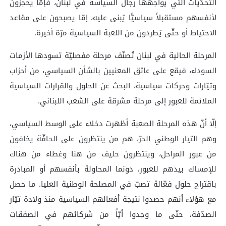
التّحدّيات التي يواجهها رجال السياسة في لبنان، فإمّا يحجزون
لأنفسهم مستقبلاً سياسيًّا يُبنى عليه، إمّا يصبحون على مقاعد
الاحتياط أو حتّى يُطردون من اللعبة السياسية مرّة أخيرة.
المرحلة الحالية في لبنان تُصنّف مرحلة مفصليّة تسودها الأزمات
السوداء، فيقع على عاتق المعنيين بالشأن السياسي، من أحزاب
وتيّارات وحركات سياسية، البحث عن الحلول والقرارات السياسية
الملائمة للعبور إلى مرحلة مشرقة على الشعب اللبناني.
إلّا أنّ هذه المرحلة الصعبة أظهرت دخلاء على الوسط السياسي،
وهم التيار الوطني الحرّ، هم من ينتظرون على الحافّة يخافون
من عبور المراحل، وينتظرون حليف من هنا وغطاء من هناك
للإمساك بيدهم للعبور، دونما المحاولة بأنفسهم أو المبادرة
باقتراح حلول فعّالة تصبّ في المصلحة الوطنية العليا. ما حصل
مع هؤلاء أنهم حصدوا نتيجة أفعالهم السياسية منذ ولادة تيّار
الصدّفة، حتّى ما وجدوا أيّاً من شركائهم في الصفقات