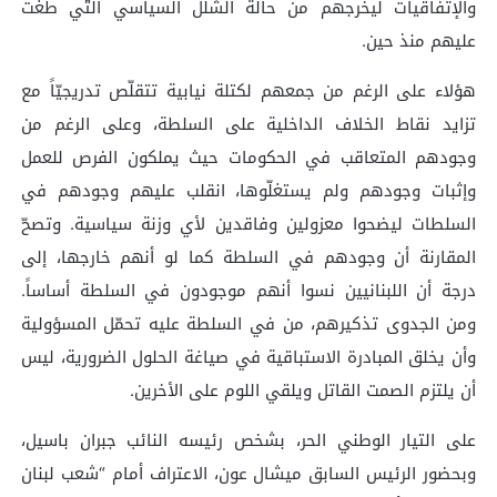
والإتفاقيات ليخرجهم من حالة الشّلل السياسي التّي طغت
عليهم منذ حين.
هؤلاء على الرغم من جمعهم لكتلة نيابية تتقلّص تدريجيّاً مع
تزايد نقاط الخلاف الداخلية على السلطة، وعلى الرغم من
وجودهم المتعاقب في الحكومات حيث يملكون الفرص للعمل
وإثبات وجودهم ولم يستغلّوها، انقلب عليهم وجودهم في
السلطات ليضحوا معزولين وفاقدين لأي وزنة سياسية. وتصحّ
المقارنة أن وجودهم في السلطة كما لو أنهم خارجها، إلى
درجة أن اللبنانيين نسوا أنهم موجودون في السلطة أساساً.
ومن الجدوى تذكيرهم، من في السلطة عليه تحمّل المسؤولية
وأن يخلق المبادرة الاستباقية في صياغة الحلول الضرورية، ليس
أن يلتزم الصمت القاتل ويلقي اللوم على الأخرين.
على التيار الوطني الحر، بشخص رئيسه النائب جبران باسيل،
وبحضور الرئيس السابق ميشال عون، الاعتراف أمام “شعب لبنان