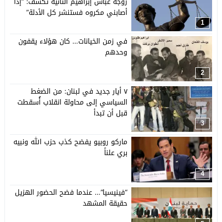
زوجة عباس إبراهيم الثانية تكشف: “إذا
أصابني مكروه فستنشر كل الأدلة”
1
في زمن الخيانات… كان هؤلاء يقفون
وحدهم
2
٧ أيار جديد في لبنان: من الضغط
السياسي إلى محاولة انقلاب أُسقطت
قبل أن تبدأ
3
ماركو روبيو يفضح كذب حزب الله ونبيه
بري علناً
4
“فينيسيا”… عندما فضح الحضور الهزيل
حقيقة المشهد