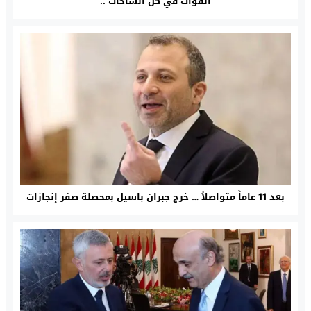
القوات في كل الساحات ..
‏بعد 11 عاماً متواصلاً … خرج جبران باسيل بمحصلة صفر إنجازات