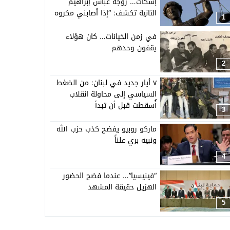
إسكات… زوجة عباس إبراهيم
الثانية تكشف: “إذا أصابني مكروه
1
فستنشر كل الأدلة”
في زمن الخيانات… كان هؤلاء
يقفون وحدهم
2
٧ أيار جديد في لبنان: من الضغط
السياسي إلى محاولة انقلاب
أُسقطت قبل أن تبدأ
3
ماركو روبيو يفضح كذب حزب الله
ونبيه بري علناً
4
“فينيسيا”… عندما فضح الحضور
الهزيل حقيقة المشهد
5