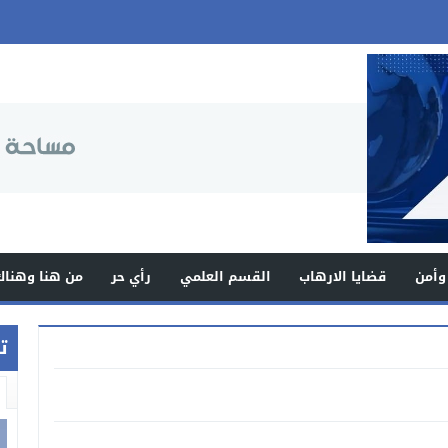
وأمن
قضايا الارهاب
القسم العلمي
رأي حر
من هنا وهناك
ت