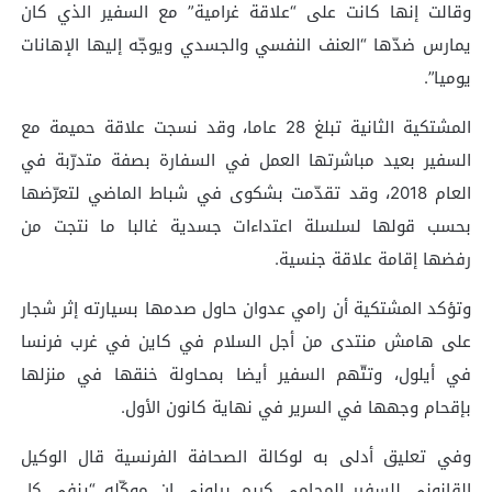
وقالت إنها كانت على “علاقة غرامية” مع السفير الذي كان
يمارس ضدّها “العنف النفسي والجسدي ويوجّه إليها الإهانات
يوميا”.
المشتكية الثانية تبلغ 28 عاما، وقد نسجت علاقة حميمة مع
السفير بعيد مباشرتها العمل في السفارة بصفة متدرّبة في
العام 2018، وقد تقدّمت بشكوى في شباط الماضي لتعرّضها
بحسب قولها لسلسلة اعتداءات جسدية غالبا ما نتجت من
رفضها إقامة علاقة جنسية.
وتؤكد المشتكية أن رامي عدوان حاول صدمها بسيارته إثر شجار
على هامش منتدى من أجل السلام في كاين في غرب فرنسا
في أيلول، وتتّهم السفير أيضا بمحاولة خنقها في منزلها
بإقحام وجهها في السرير في نهاية كانون الأول.
وفي تعليق أدلى به لوكالة الصحافة الفرنسية قال الوكيل
القانوني للسفير المحامي كريم بيلوني إن موكّله “ينفي كل