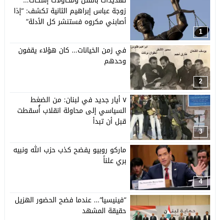
تهديدات بالقتل ومحاولات إسكات…
زوجة عباس إبراهيم الثانية تكشف: “إذا
أصابني مكروه فستنشر كل الأدلة”
1
في زمن الخيانات… كان هؤلاء يقفون
وحدهم
2
٧ أيار جديد في لبنان: من الضغط
السياسي إلى محاولة انقلاب أُسقطت
قبل أن تبدأ
3
ماركو روبيو يفضح كذب حزب الله ونبيه
بري علناً
4
“فينيسيا”… عندما فضح الحضور الهزيل
حقيقة المشهد