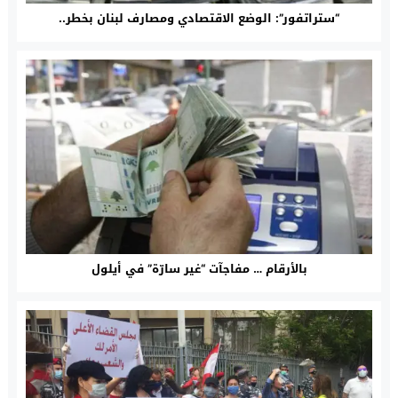
“ستراتفور”: الوضع الاقتصادي ومصارف لبنان بخطر..
بالأرقام … مفاجآت “غير سارّة” في أيلول