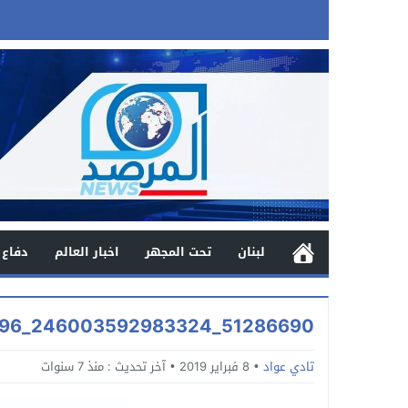
لبنان
تحت المجهر
اخبار العالم
دفاع 
51286690_246003592983324_2853582932956676096_n
تادي عواد
8 فبراير 2019
آخر تحديث :
منذ 7 سنوات