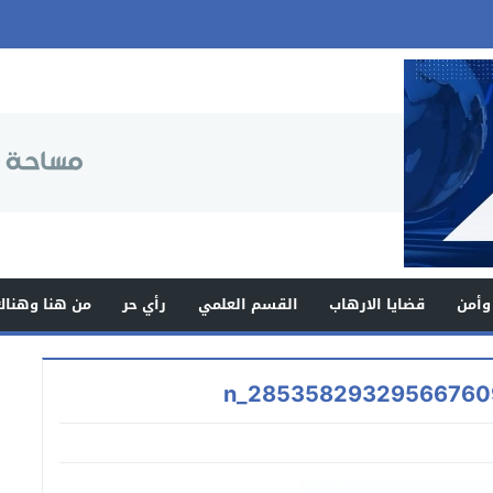
وأمن
قضايا الارهاب
القسم العلمي
رأي حر
من هنا وهناك