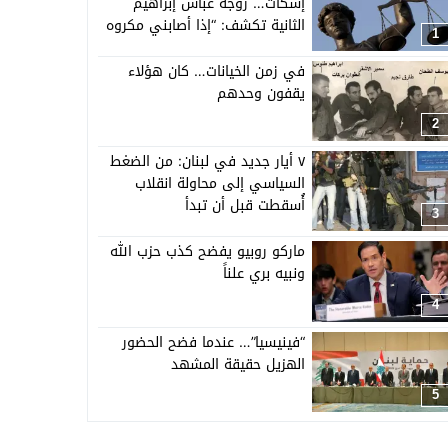
إسكات… زوجة عباس إبراهيم
الثانية تكشف: “إذا أصابني مكروه
1
فستنشر كل الأدلة”
في زمن الخيانات… كان هؤلاء
يقفون وحدهم
2
٧ أيار جديد في لبنان: من الضغط
السياسي إلى محاولة انقلاب
أُسقطت قبل أن تبدأ
3
ماركو روبيو يفضح كذب حزب الله
ونبيه بري علناً
4
“فينيسيا”… عندما فضح الحضور
الهزيل حقيقة المشهد
5