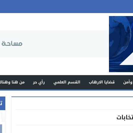
وأمن
قضايا الارهاب
القسم العلمي
رأي حر
من هنا وهناك
ت
خابات