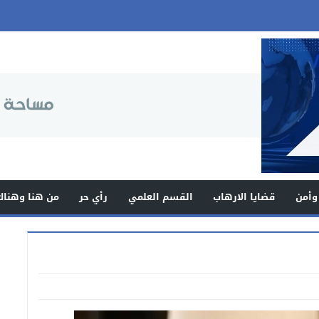
وأمن
قضايا الارهاب
القسم العلمي
رأي حر
من هنا وهناك