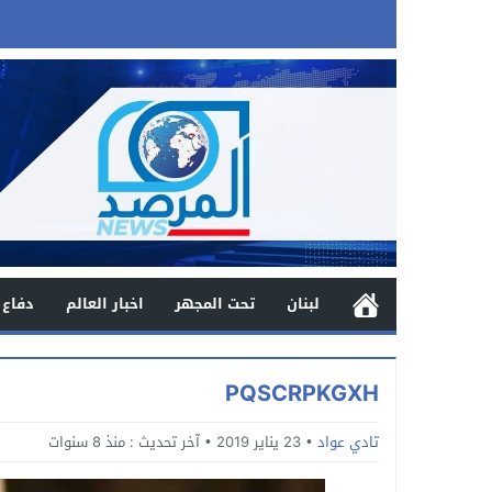
لبنان
تحت المجهر
اخبار العالم
دفاع 
PQSCRPKGXH
تادي عواد
23 يناير 2019
آخر تحديث :
منذ 8 سنوات