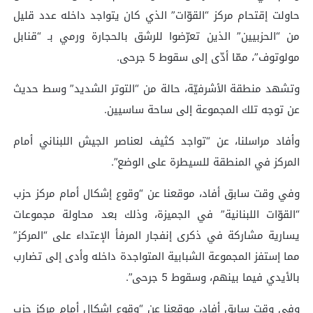
حاولت إقتحام مركز “القوّات” الذي كان يتواجد داخله عدد قليل
من “الحزبيين” الذين تعرّضوا للرشق بالحجارة ورمي بـ “قنابل
مولوتوف”، ممّا أدّى إلى سقوط 5 جرحى.
وتشهد منطقة الأشرفيّة، حالة من “التوتر الشديد” وسط حديث
عن توجه تلك المجموعة إلى ساحة ساسيين.
وأفاد مراسلنا، عن “تواجد كثيف لعناصر الجيش اللبناني أمام
المركز في المنطقة للسيطرة على الوضع”.
وفي وقت سابق أفاد، موقعنا عن “وقوع إشكال أمام مركز حزب
“القوّات اللبنانية” في الجميزة، وذلك بعد محاولة مجموعات
يسارية مشاركة في ذكرى إنفجار المرفأ الإعتداء على “المركز”
مما إستفز المجموعة الشبابية المتواجدة داخله وأدى إلى تضارب
بالأيدي فيما بينهم، وسقوط 5 جرحى”.
وفي وقت سابق أفاد، موقعنا عن “وقوع إشكال أمام مركز حزب