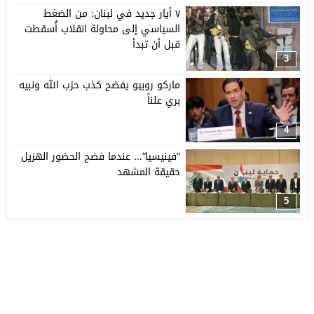
٧ أيار جديد في لبنان: من الضغط
السياسي إلى محاولة انقلاب أُسقطت
قبل أن تبدأ
3
ماركو روبيو يفضح كذب حزب الله ونبيه
بري علناً
4
“فينيسيا”… عندما فضح الحضور الهزيل
حقيقة المشهد
5