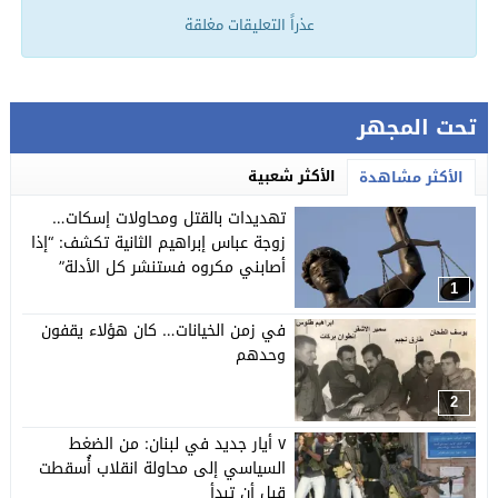
عذراً التعليقات مغلقة
تحت المجهر
الأكثر شعبية
الأكثر مشاهدة
تهديدات بالقتل ومحاولات إسكات…
زوجة عباس إبراهيم الثانية تكشف: “إذا
أصابني مكروه فستنشر كل الأدلة”
1
في زمن الخيانات… كان هؤلاء يقفون
وحدهم
2
٧ أيار جديد في لبنان: من الضغط
السياسي إلى محاولة انقلاب أُسقطت
قبل أن تبدأ