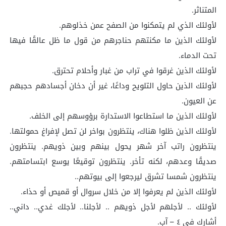
المتناثر.
لأولئك الذي لم يتمكنوا من الصفح عمن خذلوهم.
لأولئك الذين ما مكنتهم حناجرهم من قول ما ظل عالقًا فيها
تحت الدماء.
لأولئك الذين غرقوا في تراب من غبار وأحلام تحترق.
لأولئك الذين حاول التلويح وداعًا، غير أن دخان أجسادهم حجبهم
عن العيون.
لأولئك الذين ما استطاعوا الاستدارة برؤوسهم إلى الخلف.
لأولئك الذين ظلوا هناك، ينتظرون بواخر لن تصل لإفراغ حمولتها.
ينتظرون راتب آخر شهر يحول بينهم وبين ذويهم. ينتظرون
صديقًا وعدهم، لكنه تأخر. ينتظرون توقيعًا يوسع ابتسامتهم.
ينتظرون شمسا تشرق ليرجعوا إلى بيوتهم..
لأولئك الذين لم يعرفوا إلا من خلال سروال أو قميص أو حذاء.
لأولئك .. لأجلهم لأجل ذويهم .. لأجلنا.. لأجلك غدي.. داني..
أشارك في ٤ – آب.