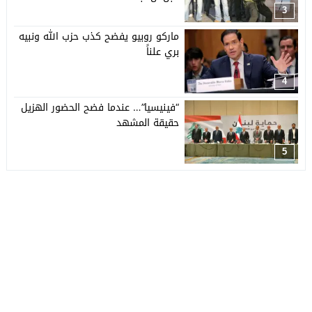
3
ماركو روبيو يفضح كذب حزب الله ونبيه
بري علناً
4
“فينيسيا”… عندما فضح الحضور الهزيل
حقيقة المشهد
5