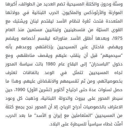
وسنّة ودروز، والكتلة المسيحية تضم العديد من الطوائف، أكبرها
الموارنة والأرثوذكس والملكيون. الحرب اللبنانية في جولاتها
المتعددة فتحت ثغرة لنظام الأسد ليقتحم لبنان ويشتبك مع
القوى السنيّة من فلسطينيين ولبنانيين مسلمين منذ العام
1975، وبعدها أطلق الأسد مناوراته ليقسم أخصامه ويقضم
ويهضم، فاحتال على المسيحيين بإخافتهم، ووعدهم بأنه
“سيحميهم” قبل أن ينقلب عليهم ويقصف مناطقهم، ومع
دخول “الباسدران” إلى البقاع عام 1980 باتت سياسة المحور
تجاه المسيحيين تتمثل في الوعد باتفاقات تعترف
بخصوصياتهم، ومن ثم تقسيمهم والانقضاض عليهم، وهذا ما
حصل لسنوات عدة حتى اجتياح أكتوبر (تشرين الأول) 1990، حين
سيطر المحور على بيروت والدولة اللبنانية، وذهبت كل وعود
الاعتراف بالخصوصيات أدراج الرياح، إلا أن المحور نجح بجمع كتلة
من المسيحيين “المتعاملين مع إيران و الأسد” ما بعد الحرب،
أمنّت غطاء سياسياً للسيطرة على البلاد.