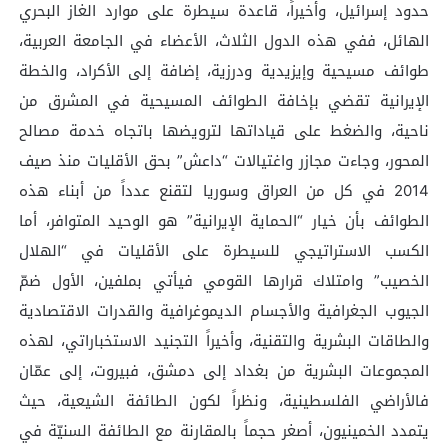
حدود إسرائيل، وأخيراً، قاعدة سيطرة على موارد الغاز البحري
الهائل، ففي هذه الدول الثلاث، الأعضاء في الجامعة العربية،
طوائف مسيحية وإيزيدية ودرزية، إضافة إلى الأكراد، والخطة
الإيرانية تقضي بإخافة الطوائف المسيحية في المشرق من
ناحية، والضغط على قياداتها لترويضها باتجاه خدمة مصالح
المحور، وجاءت مجازر واغتيالات “داعش” بحق الأقليات منذ صيف
2014 في كل من العراق وسوريا لتقنع عدداً من أبناء هذه
الطوائف بأن خيار “الحماية الإيرانية” هو الوحيد المتوافر، أما
الكسب الاستراتيجي للسيطرة على الأقليات في “الهلال
الخصيب” وامتلاك قرارها القومي فيأتي بملفين، الأول ضمّ
الجيوب الجغرافية والأجسام الديموغرافية والقدرات الاقتصادية
والطاقات البشرية والتقنية، وأخيراً التجنيد الاستخباراتي، لهذه
المجموعات البشرية من بغداد إلى دمشق، فبيروت، إلى عمّان
فالأراضي الفلسطينية، ونظراً لكون الطائفة الشيعية، حيث
يتمدد الخمينيون، أصغر حجماً بالمقارنة مع الطائفة السنيّة في