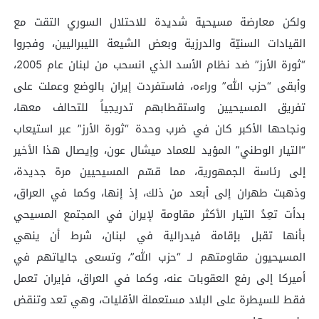
ولكن معارضة مسيحية شديدة للاحتلال السوري التقت مع
القيادات السنيّة والدرزية وبعض الشيعة الليبراليين، وفجروا
“ثورة الأرز” ضد نظام الأسد الذي انسحب من لبنان عام 2005،
وأبقى “حزب الله” وراءه، فاستفردت إيران بالوضع وعملت على
تفريق المسيحيين واستقطابهم تدريجياً للتحالف معها،
ونجاحها الأكبر كان في ضرب وحدة “ثورة الأرز” عبر استيعاب
“التيار الوطني” المؤيد للعماد ميشال عون، وإيصال هذا الأخير
إلى رئاسة الجمهورية، مما قسّم المسيحيين مرة جديدة،
وذهبت طهران إلى أبعد من ذلك، إذ إنها، وكما في العراق،
بدأت تعِدُ التيار الأكثر مقاومة لإيران في المجتمع المسيحي
بأنها تقبل بإقامة فيدرالية في لبنان، شرط أن ينهي
المسيحيون مقاومتهم لـ “حزب الله”، وتسعى جالياتهم في
أميركا إلى رفع العقوبات عنه، وكما في العراق، فإيران تعمل
فقط للسيطرة على البلاد مستعملة الأقليات، وهي تعد وتنقض