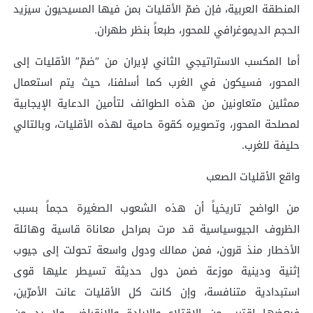
المنطقة العربية، فإن ضمّ الأقليات بمن فيها المسيحيون سيزيد
الحجم الديموغرافي للمحور، طبعاً بنظر طهران.
أما المكسب الاستراتيجي الثاني لإيران من “ضمّ” الأقليات إلى
المحور، فسيكون في الغرب كما أسلفنا، حيث يتم استعمال
ممثلين متعاونين من هذه الطوائف لتأمين الدعاية الإيجابية
لمصلحة المحور، وتصويره كقوة حامية لهذه الأقليات، وبالتالي
حليفة للغرب.
واقع الأقليات الصعب
من الواضح تاريخياً أن هذه الشعوب الصغيرة حجماً بسبب
الظروف الجيوسياسية قد مرت بمراحل معاناة قاسية وهائلة
الأخطار منذ قرون، فمن ممالك ودول واسعة تحولت إلى جيوب
إثنية ودينية موزعة ضمن دول حديثة تسيطر عليها قوى
استبدادية متنافسة، وإن كانت كل الأقليات عانت الأمرّين،
فبعضها اقترب من الاقتلاع والإبادة والانقراض، ولا بد من