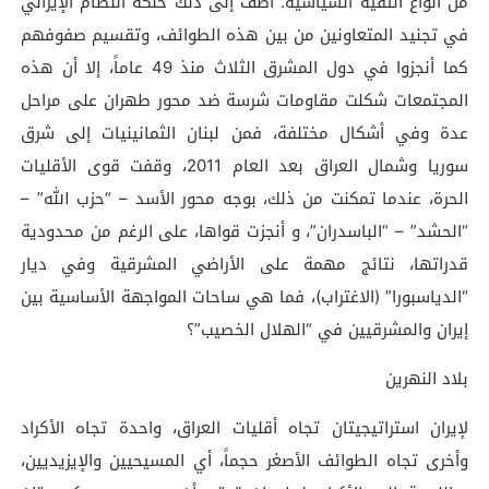
من أنواع التقية السياسية. أضف إلى ذلك حنكة النظام الإيراني
في تجنيد المتعاونين من بين هذه الطوائف، وتقسيم صفوفهم
كما أنجزوا في دول المشرق الثلاث منذ 49 عاماً، إلا أن هذه
المجتمعات شكلت مقاومات شرسة ضد محور طهران على مراحل
عدة وفي أشكال مختلفة، فمن لبنان الثمانينيات إلى شرق
سوريا وشمال العراق بعد العام 2011، وقفت قوى الأقليات
الحرة، عندما تمكنت من ذلك، بوجه محور الأسد – “حزب الله” –
“الحشد” – “الباسدران”، و أنجزت قواها، على الرغم من محدودية
قدراتها، نتائج مهمة على الأراضي المشرقية وفي ديار
“الدياسبورا” (الاغتراب)، فما هي ساحات المواجهة الأساسية بين
إيران والمشرقيين في “الهلال الخصيب”؟
بلاد النهرين
لإيران استراتيجيتان تجاه أقليات العراق، واحدة تجاه الأكراد
وأخرى تجاه الطوائف الأصغر حجماً، أي المسيحيين والإيزيديين،