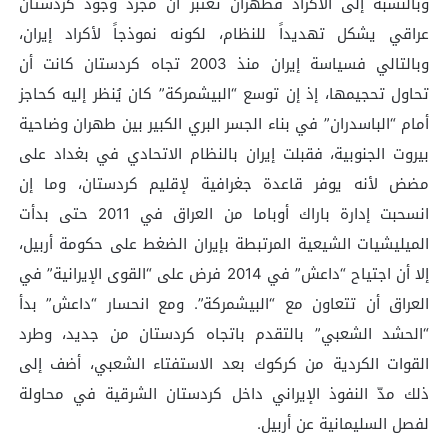
وبالنسبة إلى الأكراد فطهران تعتبر أن مجرد وجود كردستان
عراقي يشكل تهديداً للنظام، لكونه نموذجاً لأكراد إيران،
وبالتالي فسياسة إيران منذ 2003 تجاه كردستان كانت أن
تحاول تحجيمها، إذ إن توسع “البيشمركة” كان يُنظر إليه كحاجز
أمام “الباسدران” في بناء الجسر البري الكبير بين طهران وضاحية
بيروت الجنوبية، فقبلت إيران بالنظام الاتحادي في بغداد على
مضض لأنه يوفر قاعدة جغرافية لإقليم كردستان، وما إن
انسحبت إدارة باراك أوباما من العراق في 2011 حتى بدأت
الميليشيات الشيعية المرتبطة بإيران الضغط على حكومة أربيل،
إلا أن اجتياح “داعش” في 2014 فرض على “القوى الإيرانية” في
العراق أن تتعاون مع “البيشمركة”. ومع انحسار “داعش” بدأ
“الحشد الشعبي” بالتقدم باتجاه كردستان من جديد، وطرد
القوات الكردية من كركوك بعد الاستفتاء الشعبي، أضف إلى
ذلك مدّ النفوذ الإيراني داخل كردستان الشرقية في محاولة
لفصل السليمانية عن أربيل.