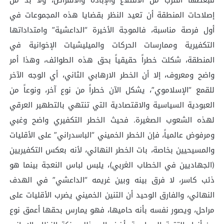
إصلاحات المنطقة أن تعيد النظر بقضايا هذه المجموعات في
أول فرصة مناسبة، فالموجة الأخيرة “الداعشية” وامتداداتها
التكفيرية وممارسات الحركات والميليشيات الإخوانية في
المنطقة، شكلت خطراً حقيقياً بحق هذه الطوائف، وهذا أمر
واضح ومعروف، إلا أن الخطر الارهابي الثاني، أي الوجه الآخر
للقمع “الإسلاموي”، يشكل الآن خطراً من نوع آخر، ونوعاً من
العبودية السياسية والاقتصادية التي تنتهي بالتطهير العرقي
لهذه الشعوب الصغيرة. فحيث الخطر التكفيري واضح وغبي
ومرفوض عالمياً، فإن الخطر الخميني “الباسدراني” على الأقليات
والمسيحيين بخاصة، بات الخطر النهائي، لأنه بعكس التكفيريين
(الجهاديين في الخطاب الغربي)، يلبس لباس النعجة بينما هو
ذئب كاسر، لا فرق بينه وبين غريمه “الداعشي” في الهدف
النهائي، والفارق الوحيد أن التنين الخميني يضرب الأقليات على
مراحل، ويصور نفسه بأنه حاميها، فهو يمارس بحقها أعمق نوع