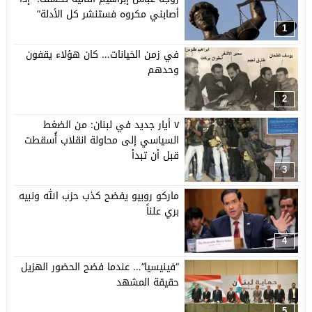
أصابني مكروه فستنشر كل الأدلة”
1
في زمن الخيانات… كان هؤلاء يقفون
وحدهم
2
٧ أيار جديد في لبنان: من الضغط
السياسي إلى محاولة انقلاب أُسقطت
قبل أن تبدأ
3
ماركو روبيو يفضح كذب حزب الله ونبيه
بري علناً
4
“فينيسيا”… عندما فضح الحضور الهزيل
حقيقة المشهد
5