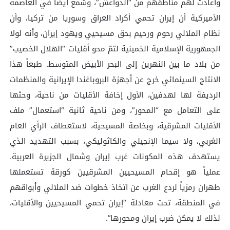
وأعادت لهم مناطقهم من “الدواعش”، وسُمع أيضاً في العاصمة
الأميركية أن إيران تحمي أكراد العراق وسوريا من تركيا، وأن
نظام الملالي رحوم ورحيم بحق مسيحيي ويهود إيران، وأنه لولا
الجمهورية الإسلامية الخمينية لتمّ محو أقليات “الهلال الخصيب”
من بلاد ما بين النهرين إلى البحر الأبيض المتوسط. طبعاً هذا
الانتاج السينمائي خرج عن أجهزة البروباغندا الإيرانية والمنظمات
الرديفة لها لهدفين، الأول إخافة الأقليات من ناحية، وحثها
على التعامل مع “المحور”، ومن ناحية ثانية “استعمال” ملف
الأقليات المشرقية، وبخاصة المسيحية، لاستعطاف الرأي العام
الغربي، ولا سيما الإنجيلي والكاثوليكي، بسبب التهديد الذي
يستهدف هذه المكونات غرب إيران وشمال الجزيرة العربية.
عملياً هو إقحام المسيحيين المشرقيين كورقة تستعملها
طهران رمزياً لردع الغرب عن اتخاذ خطوات ضد الملالي وأبواقهم
في المنطقة، تحت معادلة “إيران تحمي المسيحيين والأقليات،
لذلك لا يمكن ضرب إيران ومحورها”.