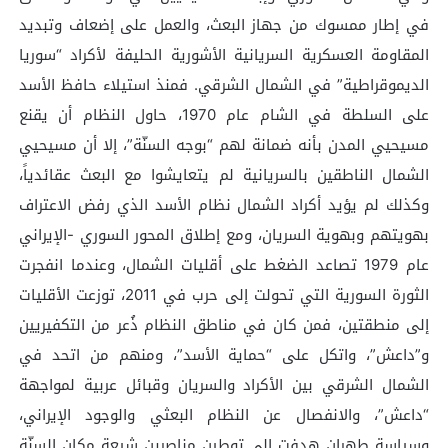
في إطار ممسوك من جهاز البعث، والعمل على إضعاف وتبديد
المقاومة العسكرية السريانية الأشورية الحليفة لأكراد “سوريا
الديموقراطية” في الشمال الشرقي. فمنذ استيلاء حافظ الأسد
على السلطة في الشام عام 1970، حاول النظام أن يقنع
مسيحيي المدن بأنه ضمانة لهم “بوجه السنّة”، إلا أن مسيحيي
الشمال الناطقين بالسريانية لم يتعايشوا مع البعث عقائدياً،
وكذلك لم يؤيد أكراد الشمال نظام الأسد الذي رفض الاعتراف
بهويتهم وبهوية السريان، ومع إطلاق المحور السوري -الإيراني
عام 1979 تصاعد الضغط على أقليات الشمال، وعندما انفجرت
الثورة السورية التي تحولت إلى حرب في 2011، توزعت الأقليات
إلى منطقتين، فمن كان في مناطق النظام ذُعر من التكفيريين
و”داعش”، واتكل على “حماية الأسد”، ومنهم من اتحد في
الشمال الشرقي بين الأكراد والسريان وقبائل عربية لمواجهة
“داعش”، والانفصال عن النظام البعثي والوجود الإيراني،
وسياسة طهران هدفت إلى توطين مناصرين شيعة مكان السنّة