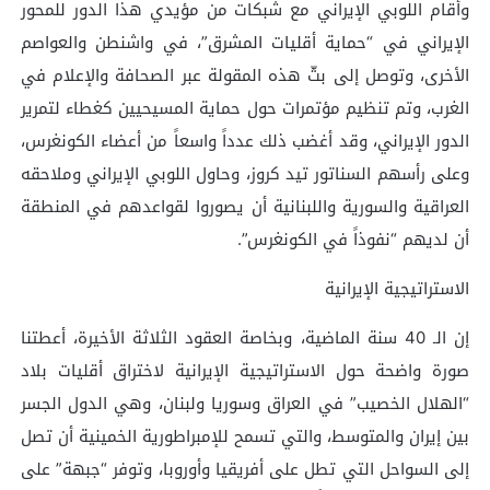
وأقام اللوبي الإيراني مع شبكات من مؤيدي هذا الدور للمحور
الإيراني في “حماية أقليات المشرق”، في واشنطن والعواصم
الأخرى، وتوصل إلى بثّ هذه المقولة عبر الصحافة والإعلام في
الغرب، وتم تنظيم مؤتمرات حول حماية المسيحيين كغطاء لتمرير
الدور الإيراني، وقد أغضب ذلك عدداً واسعاً من أعضاء الكونغرس،
وعلى رأسهم السناتور تيد كروز، وحاول اللوبي الإيراني وملاحقه
العراقية والسورية واللبنانية أن يصوروا لقواعدهم في المنطقة
أن لديهم “نفوذاً في الكونغرس”.
الاستراتيجية الإيرانية
إن الـ 40 سنة الماضية، وبخاصة العقود الثلاثة الأخيرة، أعطتنا
صورة واضحة حول الاستراتيجية الإيرانية لاختراق أقليات بلاد
“الهلال الخصيب” في العراق وسوريا ولبنان، وهي الدول الجسر
بين إيران والمتوسط، والتي تسمح للإمبراطورية الخمينية أن تصل
إلى السواحل التي تطل على أفريقيا وأوروبا، وتوفر “جبهة” على