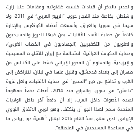
والجدير بالذكر أن قيادات كنسية كهنوتية ومقامات عليا زارت
واشنطن، بخاصة منذ انفجار حروب “الربيع العربي” في 2011، ولا
سيما في سوريا والعراق، وأسمعت أعضاء الكونغرس والإدارة
كلاماً عن حماية الأسد للأقليات، بمن فيها الدروز والمسيحيون
والعلويون من التكفيريين (الجهاديون في الخطاب الغربي)،
وحماية الحكومة العراقية المتحالفة مع إيران للأقليات المسيحية
والإيزيدية، والمعلوم أن المحور الإيراني ضغط على الكنائس من
طهران إلى بغداد فدمشق، وقليل منها في لبنان، لتتراكض إلى
الغرب و تدافع عن دور “المحور” في حماية الأقليات، ولعل غزوة
“داعش” في سوريا والعراق منذ 2014، أعطت دفعاً مفهوماً
لهذه الأصوات داخل الغرب، إلا أن دفعاً آخر داخل الولايات
المتحدة سمح لهذا الجو أن يتكثف، وهو لوبي الاتفاق النووي
الإيراني الذي سعى منذ العام 2015 ليعلل “أهمية دور إيراني ما
في مساعدة المسيحيين في المنطقة”.