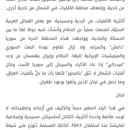
من ناحية، وإضعاف منطقة الأقليات في الشمال من ناحية أخرى.
أكثرية الأقليات، من كردية ومسيحية، مع بعض القبائل العربية
السنيّة، انفصلت عملياً عن النظام وأنشأت شبه دولة لها ما بين
الحسكة والبادية، وواجهت هذه المنطقة الحرة من سوريا
“داعش” وكسرته، ولا تزال تقاوم عودة البعث السوري
والميليشيات الإيرانية إليها. النظام وإيران يهمسان عن وعد
“فيدرالي” إذا عاد الأكراد والسريان إلى سوريا الأسد، ولكن
أقليات الشمال لا تثق “بالمحور” لأنها رأت ما حلّ بأقليات العراق،
وما حصل في لبنان للذين وثقوا بوعود طهران.
لبنان
في هذا البلد الصغير حجماً والكثيف في أزماته وتعقيداته، لا
توجد طائفة واحدة أكثرية، كتلتان أساسيتان، مسيحية وإسلامية
تعايشتا منذ استقلال 1943، الكتلة المسلمة تتوزع على شيعة