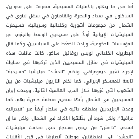
أما في ما يتعلق بالأقليات المسيحية، فتوزعت على محورين،
الساكنون في بغداد والبصرة، والقاطنون في سهل نينوى في
الشمال من مجموعات أشورية وكلدانية وسريانية، فسيطرت
الميليشيات الإيرانية أولاً على مسيحيي الوسط والجنوب عبر
المؤسسات الحكومية، وزادت الضغط على السياسيين، وكما قال
البطريرك الكلداني لويس روفائيل ساكو، كانت عائلات هذه
الميليشيات في منازل المسيحيين الذين تركوها في محاولة
لإجراء تغيير ديموغرافي، ونظم “الحشد” ميليشيا “مسيحية”
تابعة للمعسكر الإيراني، كما نظم النازيون ميليشيات من بين
الشعوب التي غزوها خلال الحرب العالمية الثانية، ووعدت إيران
المسيحيين في الشمال بأنها ستقيم منطقة خاصة بهم، كما
وعدت الإيزيديين بمنطقة ذاتية في سنجار أيضاً عبر “فيدرالية
عراقية”، ولكن شرط أن يطّلقوا الأكراد في الشمال، ولكن ما إن
انسحب “داعش” من نينوى وسنجار حتى تقدمت ميليشيات
“الحشد” إلى المنطقتين، ووطنت أنصارها في قرى الأقليات