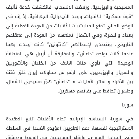
المسيحية والإيزيدية، ورفضت الانسحاب، فانكشفت خدعة تأليف
“قوة عسكرية” للأقليات، ووعد الفيدرالية الجغرافية، إذ إنه في
الوضع الحالي تمنع الميليشيات الأقليات من العودة الفعلية إلى
بغداد والبصرة، وفي الشمال تمنعهم من العودة إلى معقلهم
التاريخي، وتتصدى لإعطائهم “كانتونين” كانت وعدت بهما
عندما كانت تواجه “داعش”، والمفارقة أن أربيل هي المنطقة
الوحيدة التي تأوي مئات الآلاف من الكلدان والأشوريين
والسريان والإيزيديين، على الرغم من محاولات إيران خلق فتنة
بين الأكراد و سائر الأقليات، فـ “داعش” هجّر مسيحيي الشمال،
وطهران تحافظ على بقائهم مهجّرين.
سوريا
في سوريا، السياسة الإيرانية تجاه الأقليات تتبع العقيدة
الاستراتيجية نفسها، دعم العلويين (مؤيدو الأسد) في السلطة
وفي الساحل السوري، وإبقاء المسيحيين في الوسط ودمشق