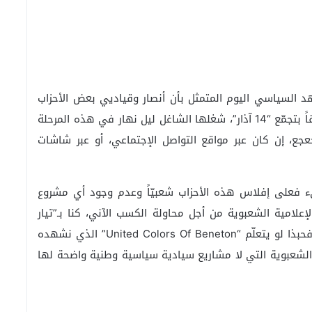
السياسي اليوم المتمثل بأن أنصار وقياديي بعض الأحزاب
التي تطلق على نفسها أنها سيادية، أو ما عُرف سابقاً بتجمّع “14 آذار”، شغلها الشاغل ليل نهار في هذه المرحلة
عجع، إن كان عبر مواقع التواصل الإجتماعي، أو عبر شاشات
ء فعلى إفلاس هذه الأحزاب شعبيّاً وعدم وجود أي مشروع
إعلامية الشعبوية من أجل محاولة الكسب الآني، كنا بـ”تيار
وطني حر” واحد وأضحينا اليوم بـ”تيارات وطنية حرّة”، فحبذا لو يتعلّم “United Colors Of Beneton” الذي نشهده
 إليه السياسيات الشعبوية التي لا مشاريع سيادية سياسية وطنية واضحة لها