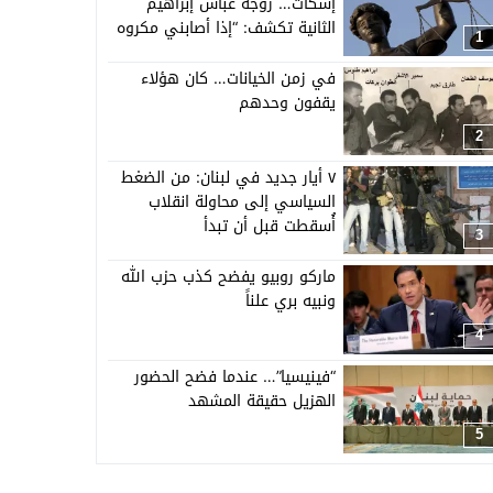
إسكات… زوجة عباس إبراهيم
الثانية تكشف: “إذا أصابني مكروه
1
فستنشر كل الأدلة”
في زمن الخيانات… كان هؤلاء
يقفون وحدهم
2
٧ أيار جديد في لبنان: من الضغط
السياسي إلى محاولة انقلاب
أُسقطت قبل أن تبدأ
3
ماركو روبيو يفضح كذب حزب الله
ونبيه بري علناً
4
“فينيسيا”… عندما فضح الحضور
الهزيل حقيقة المشهد
5