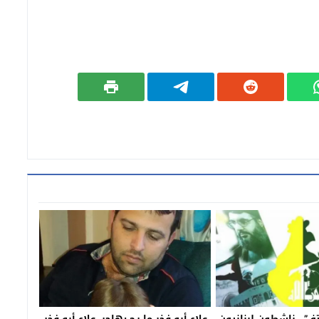
تف”.. ناشطون لبنانيون
علاء أبو فخر ما رح يهاجر، علاء أبو فخر