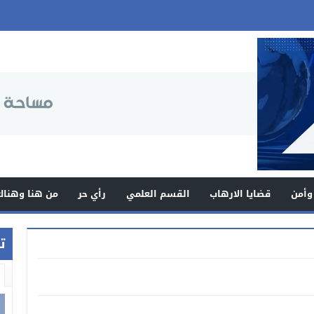
وأمن
قضايا الارهاب
القسم العلمي
رأي حر
من هنا وهناك
ت