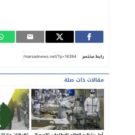
رابط مختصر
مقالات ذات صلة
أمل ينتظره العالم للإطاحة بـ “كورونا”…
“هيهات منا الن