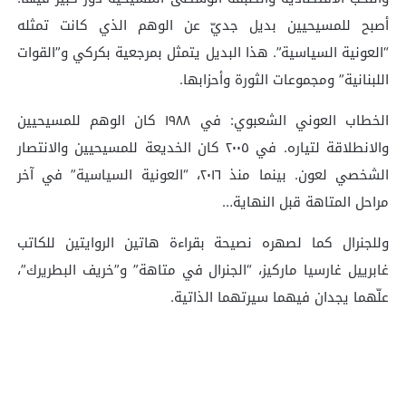
أصبح للمسيحيين بديل جديّ عن الوهم الذي كانت تمثله
“العونية السياسية”. هذا البديل يتمثل بمرجعية بكركي و”القوات
اللبنانية” ومجموعات الثورة وأحزابها.
الخطاب العوني الشعبوي: في ١٩٨٨ كان الوهم للمسيحيين
والانطلاقة لتياره. في ٢٠٠٥ كان الخديعة للمسيحيين والانتصار
الشخصي لعون. بينما منذ ٢٠١٦، “العونية السياسية” في آخر
مراحل المتاهة قبل النهاية…
وللجنرال كما لصهره نصيحة بقراءة هاتين الروايتين للكاتب
غابرييل غارسيا ماركيز، “الجنرال في متاهة” و”خريف البطريرك”،
علّهما يجدان فيهما سيرتهما الذاتية.