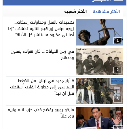
الأكثر شعبية
الأكثر مشاهدة
تهديدات بالقتل ومحاولات إسكات…
زوجة عباس إبراهيم الثانية تكشف: “إذا
أصابني مكروه فستنشر كل الأدلة”
1
في زمن الخيانات… كان هؤلاء يقفون
وحدهم
2
٧ أيار جديد في لبنان: من الضغط
السياسي إلى محاولة انقلاب أُسقطت
قبل أن تبدأ
3
ماركو روبيو يفضح كذب حزب الله ونبيه
بري علناً
4