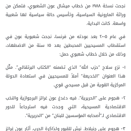
نجحت نسخة ١٩٨٨ من خطاب ميشال عون الشعبوي، فتمكن من
وراثة المارونية السياسية، وتأسيس حالة سياسية لها شعبية
واسعة. كانت البداية.
في عام ٢٠٠٥ بعد عودته من فرنسا، نجحت شعبوية عون في
استقطاب المسيحيين المحبطين بعد ١٥ سنة من الاضطهاد،
وذلك من خلال خطاب شعبوي حمل:
١- نزع سلاح “حزب الله” الذي تضمنه “الكتاب البرتقالي”. مثّل
هذا العنوان “الخديعة” أملاً للمسيحيين في استعادة الدولة
المركزية القوية من قبل مسيحي قوي.
٢- هجوم على “الحريرية”. فيه دغدغ عون غرائز البرجوازية والنخب
الاقتصادية المسيحية، التي وجدت فيه استرجاعاً للدور
الاقتصادي لـ”أصحابه المؤسسين للبنان” من “الحريرية”.
٣- هجوم على جنبلاط. نبش للقبور ولذاكرة الحرب. أثار عون غرائز