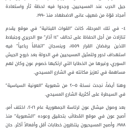
جيل الحرب عند المسيحيين. وجدوا فيه لحظة ثأر واستعادة
أمجاد قوّة من ضعيفٍ عانى الاضطهاد منذ ١٩٩٠.
٤- في تلك المرحلة، كانت “القوات اللبنانية” في موقع يقدم
تنازلات من أجل الحفاظ على تحالف “١٤ آذار” مع الحريري وجنبلاط
اللذين يرفضان القرار ١٥٥٩، وينسجان “اتفاقاً رباعياً” فيه
استهداف لدور ولتمثيل المسيحيين في الدولة بعد خروج الجيش
السوري، وغيرها من الخطايا التي ارتكبها خصوم عون وكان لهم
مساهمة في تعزيز مكانته في الشارع المسيحي.
وهنا أيضاً، نجحت نسخة ٢٠٠٥ من شعبوية “العونية السياسية”
في السيطرة على أكثرية الشارع المسيحي.
بعد وصول ميشال عون لرئاسة الجمهورية عام ٢٠١٦، اختلف أمر،
أصبح عون في موقع المُطالَب بتحقيق وعوده “الشعبوية” منذ
١٩٨٨. وأصبح المسيحيون ينتظرون خطابات أقل وأفعالاً أكثر. حان