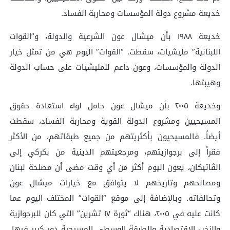
خديعة مشروع دولة المؤسسات ومحاربة الفساد.
خديعة ١٩٨٨ بأن ميشال عون الشرعية والدولة، و”القوات
اللبنانية” مليشيات، سقطت. “القوات” اليوم هي من تمثل خيار
الدولة والمؤسسات، وعون داعم للمليشيات على حساب الدولة
وهيبتها.
وخديعة ٢٠٠٥ بأن ميشال عون حامل لواء استعادة حقوق
المسيحيين ومشروع الدولة القوية ومحاربة الفساد، سقطت
أيضاً. فالمسيحيون بأكثريتهم من جميع طبقاتهم، من الأكثر
فقراً إلى برجوازيتهم، ومرجعيتهم الدينية من بكركي إلى
الڤاتيكان، يعون اليوم أكثر من أي وقت مضى أن مصلحة لبنان
ومصالحهم وتاريخهم لا يتوافق مع خيارات ميشال عون
وتحالفاته. وبالإضافة إلى موقع “القوات” المختلف اليوم عما
كانت عليه في ٢٠٠٥، هناك “ثورة ١٧ تشرين” التي كان للبرجوازية
والنخب الاقتصادية والطبقة الوسطى المسيحية دور كبير فيها.