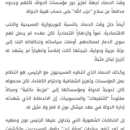
وقت الحصاد لجهة تعزيز دور مؤسسات الدولة، لكنهم وجدوه
مدافعاً عن سلاح “حزب الله” على حساب هيبة الدولة.
أيضاً حان وقت الحصاد بالنسبة للبورجوازية المسيحية والنخب
الاقتصادية. نمواً وازدهاراً اقتصادياً. لكن عهده لم يحمل لهم
سوى الدمار لمصالحهم. أوصلت سياساته وتحالفاته البلد إلى
عزلة عربية ودولية، نتيجتها كانت إفلاساً وانهياراً لم يشهد له
تاريخ لبنان مثيلاً.
وكذلك الحصاد الذي انتظره المسيحيون مع الرئيس، هو انتظام
عمل المؤسسات وتعزيز الشفافية واحترام الكفاءة، لكن محصوله
كان تحويلاً للدولة ومؤسساتها إلى “مزرعة عائلية” ومجالاً
مفتوحاً “للتنفيعات” والمحسوبيات. إن الانحطاط الذي شهدته
إدارة الدولة في عهد ميشال عون لا قعر ولا مثيل له.
إن الخطابات الشعبوية التي يتداول عليها الرئيس عون وصهره
لم تعد تنفع. سقطت “ورقة تين” حقوق المسيحيين، وانكشفت