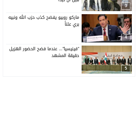
3
ماركو روبيو يفضح كذب حزب الله ونبيه
بري علناً
4
“فينيسيا”… عندما فضح الحضور الهزيل
حقيقة المشهد
5