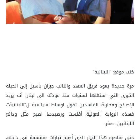
كتب موقع “اللبنانية”
مرة جديدة يعود فريق العهد والنائب جبران باسيل إلى الحيلة
الكبرى التي استغلها لسنوات منذ عودته الى لبنان أنه يريد
الإصلاح ومحاربة الفاسدين تقول اوساط سياسية ل”اللبنانية”،
فهذه الرواية العونية أفلست ورصيدها اصبح مثل ودائع
اللبنانيين، صفر.
حتى مناصرو هذا التيار الذي أصبح تيارات منقسمة في داخله،