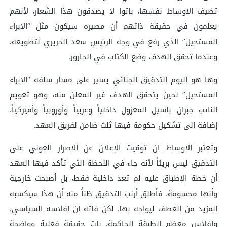
تضيف الاوساط نفسها، باتوا لا يصدقون هذا الشعار، لأنهم
يعلمون في حقيقة ذاتهم أن مصيره سيكون مثل “الابراء
المستحيل” الذي رفع في وجه الرئيس سعد الحريري لتطويعه،
وعندما تحقق الهدف وضع الكتاب في الجارور.
وها هو اليوم التدقيق الجنائي يسير على مسار سلفه “الابراء
المستحيل” لحين يتحقق الهدف غير المعلن منه، وهو تعويم
النائب جبران باسيل المعزول داخلياً وعربياً وأوروبياً وأميركياً،
إضافة الى تشكيل حكومة فيها ثلث ضامن لفريق العهد.
وتعتبر الاوساط ان توقيت الإعلان عن الاصرار العوني على
التدقيق ليس بريئاً لأنه جاء في اللحظة التي تأكد فيها العهد
أن خطة الإطباق عليه لم تعد داخلية فقط، بل أصبحت خارجية
وأنها محسومة، فأطلق أرنب التدقيق ظناً منه أن هذا سيكسبه
المزيد من العطف ليواجه بها. لكن فاته أن إفلاسه السياسي،
وإفلاس معظم الطبقة الحاكمة، بات حقيقة فعلية وواضحة