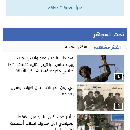
عذراً التعليقات مغلقة
تحت المجهر
الأكثر شعبية
الأكثر مشاهدة
تهديدات بالقتل ومحاولات إسكات…
زوجة عباس إبراهيم الثانية تكشف: “إذا
أصابني مكروه فستنشر كل الأدلة”
1
في زمن الخيانات… كان هؤلاء يقفون
وحدهم
2
٧ أيار جديد في لبنان: من الضغط
السياسي إلى محاولة انقلاب أُسقطت
قبل أن تبدأ