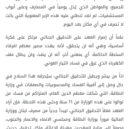
للجميع، والمواطن الذي يُذل يومياً في المصارف وعلى أبواب
المستشفيات، لم تعد تنطلي عليه هذه الإبر المعنوية التي باتت
لا تصرف في أي مكان بعد اليوم.
علماً أن إصرار العهد على التدقيق الجنائي مرتكز على فكرة
أساسية، وهي أنه لن يتحقق، لأنه يهدد مصير معظم افرقاء
السلطة الحاكمة، أي بمعنى أخر، أنه لن ينفذ، ولن يطال ملف
الكهرباء الذي غرق في فساد التيار العوني.
اذاً من يبشر ويطبل للتدقيق الجنائي، سيُحرقه هذا السلاح في
حال وصل إلى أقبية الفساد والمحسوبيات والصفقات في وزارة
الطاقة، التي شكلت معظم الدين العام، المتراكم من فساد من
توالوا على هذه الوزارة من 11 سنة وحتى هذه اللحظة. فإن أراد
العهد فعلاً التدقيق الجنائي، ليبدأ جدياً من مصرف لبنان ووزارة
المالية مروراً بوزارة الطاقة ومجلسي الانماء والاعمار والجنوب،
وصولاً الى وزارة المهجرين وهيئة الإغاثة، ولكل تدقيق حديث.