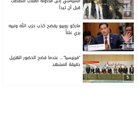
السياسي إلى محاولة انقلاب أُسقطت
قبل أن تبدأ
3
ماركو روبيو يفضح كذب حزب الله ونبيه
بري علناً
4
“فينيسيا”… عندما فضح الحضور الهزيل
حقيقة المشهد
5