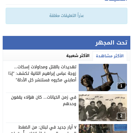
عذراً التعليقات مغلقة
تحت المجهر
الأكثر شعبية
الأكثر مشاهدة
تهديدات بالقتل ومحاولات إسكات…
زوجة عباس إبراهيم الثانية تكشف: “إذا
أصابني مكروه فستنشر كل الأدلة”
1
في زمن الخيانات… كان هؤلاء يقفون
وحدهم
2
٧ أيار جديد في لبنان: من الضغط