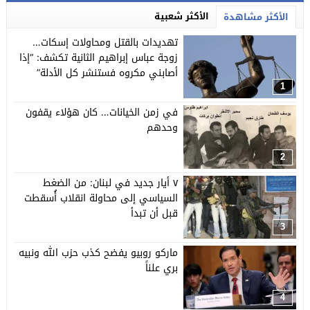
الأكثر شعبية
الأكثر مشاهدة
تهديدات بالقتل ومحاولات إسكات…
زوجة عباس إبراهيم الثانية تكشف: “إذا
أصابني مكروه فستنشر كل الأدلة”
1
في زمن الخيانات… كان هؤلاء يقفون
وحدهم
2
٧ أيار جديد في لبنان: من الضغط
السياسي إلى محاولة انقلاب أُسقطت
قبل أن تبدأ
3
ماركو روبيو يفضح كذب حزب الله ونبيه
بري علناً
4