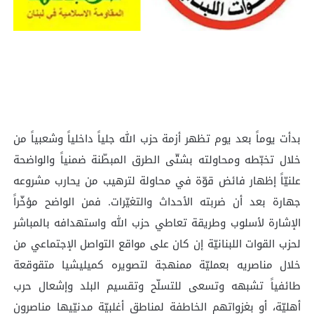
بدأت يوماً بعد يوم تظهر أزمة حزب الله جلياً داخلياً وشعبياً من
خلال تخبّطه ومحاولته بشتّى الطرق المبطّنة ضمنياً والواضحة
علنيّاً إظهار فائض قوّة في محاولة لترهيب من يحارب مشروعه
جهارة بعد أن ضربته الأحداث والتغيّرات. فمن الواضح مؤخّراً
الإشارة لأسلوب وطريقة تعاطي حزب الله واستهدافه بالمباشر
لحزب القوات اللبنانيّة إن كان على مواقع التواصل الإجتماعي من
خلال مناصريه بعمليّة ممنهجة لتصويره كميليشيا متقوقعة
طائفياً تشبهه وتسعى للتسلّح وتقسيم البلد وإشعال حرب
أهليّة، أو بغزواتهم الخاطفة لمناطق أغلبيّة مدنيّيها مناصرون