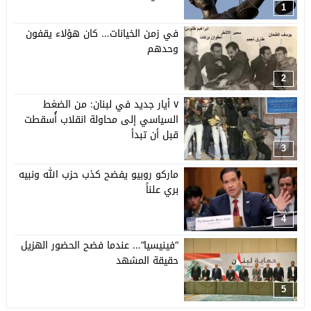
1
في زمن الخيانات… كان هؤلاء يقفون
وحدهم
2
٧ أيار جديد في لبنان: من الضغط
السياسي إلى محاولة انقلاب أُسقطت
قبل أن تبدأ
3
ماركو روبيو يفضح كذب حزب الله ونبيه
بري علناً
4
“فينيسيا”… عندما فضح الحضور الهزيل
حقيقة المشهد
5