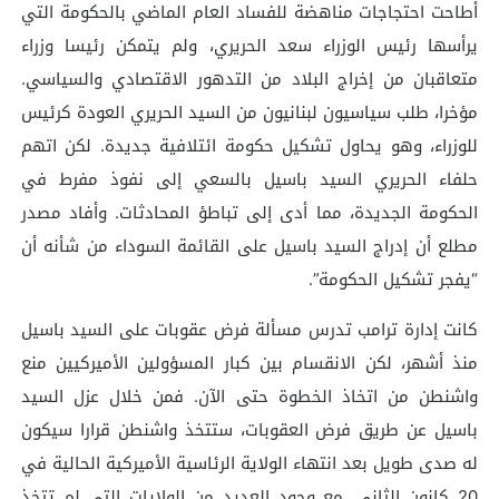
أطاحت احتجاجات مناهضة للفساد العام الماضي بالحكومة التي
يرأسها رئيس الوزراء سعد الحريري، ولم يتمكن رئيسا وزراء
متعاقبان من إخراج البلاد من التدهور الاقتصادي والسياسي.
مؤخرا، طلب سياسيون لبنانيون من السيد الحريري العودة كرئيس
للوزراء، وهو يحاول تشكيل حكومة ائتلافية جديدة. لكن اتهم
حلفاء الحريري السيد باسيل بالسعي إلى نفوذ مفرط في
الحكومة الجديدة، مما أدى إلى تباطؤ المحادثات. وأفاد مصدر
مطلع أن إدراج السيد باسيل على القائمة السوداء من شأنه أن
“يفجر تشكيل الحكومة”.
كانت إدارة ترامب تدرس مسألة فرض عقوبات على السيد باسيل
منذ أشهر، لكن الانقسام بين كبار المسؤولين الأميركيين منع
واشنطن من اتخاذ الخطوة حتى الآن. فمن خلال عزل السيد
باسيل عن طريق فرض العقوبات، ستتخذ واشنطن قرارا سيكون
له صدى طويل بعد انتهاء الولاية الرئاسية الأميركية الحالية في
20 كانون الثاني. مع وجود العديد من الولايات التي لم تتخذ