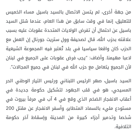
من جهة أخرى، لم يتسن الاتصال بالسيد باسيل مساء الخميس
للتعليق، إنما في وقت سابق من هذا العام، عندما سُئل السيد
باسيل عن احتمال أن تفرض الولايات المتحدة عقوبات عليه بسبب
علاقته بحزب الله، قال لصحيفة وول ستريت جورنال إن العمل مع
الحزب كان واقعا سياسيا في بلد تُعتبر فيه المجموعة الشيعية
لاعبا مهيمنا. وأضاف: “يجب فرض عقوبات على الجميع في لبنان
لأن الجميع يتعامل مع حزب الله في لبنان في جميع المجالات”.
السيد باسيل، صهر الرئيس اللبناني ورئيس التيار الوطني الحر
المسيحي، هو في قلب الجهود لتشكيل حكومة جديدة في
أعقاب الانفجار الضخم الذي وقع في 4 آب في مرفأ بيروت في
مستودع مليء بالسماد المتطاير، وأسفر الانفجار عن مقتل 200
شخصا وتدمير أجزاء كبيرة من المدينة وإسقاط آخر حكومة
ائتلافية.