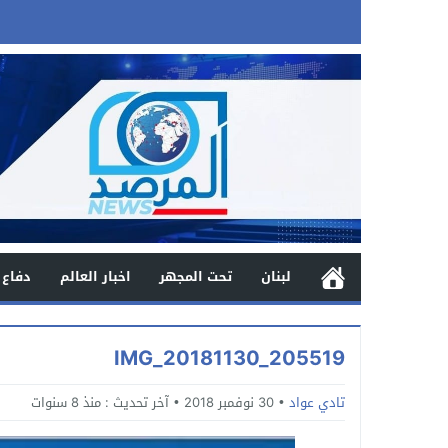
لبنان
تحت المجهر
اخبار العالم
دفاع 
IMG_20181130_205519
تادي عواد
30 نوفمبر 2018
آخر تحديث :
منذ 8 سنوات