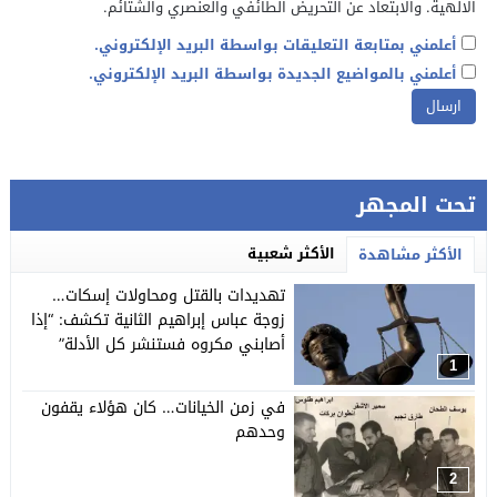
الالهية. والابتعاد عن التحريض الطائفي والعنصري والشتائم.
أعلمني بمتابعة التعليقات بواسطة البريد الإلكتروني.
أعلمني بالمواضيع الجديدة بواسطة البريد الإلكتروني.
تحت المجهر
الأكثر شعبية
الأكثر مشاهدة
تهديدات بالقتل ومحاولات إسكات…
زوجة عباس إبراهيم الثانية تكشف: “إذا
أصابني مكروه فستنشر كل الأدلة”
1
في زمن الخيانات… كان هؤلاء يقفون
وحدهم
2