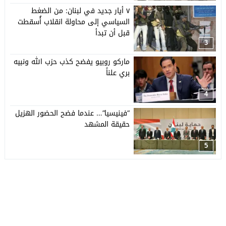
٧ أيار جديد في لبنان: من الضغط
السياسي إلى محاولة انقلاب أُسقطت
قبل أن تبدأ
3
ماركو روبيو يفضح كذب حزب الله ونبيه
بري علناً
4
“فينيسيا”… عندما فضح الحضور الهزيل
حقيقة المشهد
5