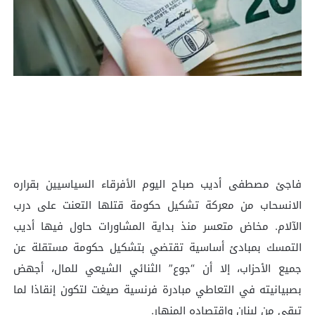
فاجئ مصطفى أديب صباح اليوم الأفرقاء السياسيين بقراره
الانسحاب من معركة تشكيل حكومة قتلها التعنت على درب
الآلام. مخاض متعسر منذ بداية المشاورات حاول فيها أديب
التمسك بمبادئ أساسية تقتضي بتشكيل حكومة مستقلة عن
جميع الأحزاب، إلا أن “جوع” الثنائي الشيعي للمال، أجهض
بصبيانيته في التعاطي مبادرة فرنسية صيغت لتكون إنقاذا لما
تبقى من لبنان واقتصاده المنهار.