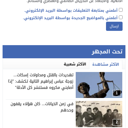
الالهية. والابتعاد عن التحريض الطائفي والعنصري والشتائم.
أعلمني بمتابعة التعليقات بواسطة البريد الإلكتروني.
أعلمني بالمواضيع الجديدة بواسطة البريد الإلكتروني.
تحت المجهر
الأكثر شعبية
الأكثر مشاهدة
تهديدات بالقتل ومحاولات إسكات…
زوجة عباس إبراهيم الثانية تكشف: “إذا
أصابني مكروه فستنشر كل الأدلة”
1
في زمن الخيانات… كان هؤلاء يقفون
وحدهم
2