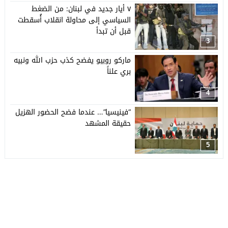
٧ أيار جديد في لبنان: من الضغط
السياسي إلى محاولة انقلاب أُسقطت
قبل أن تبدأ
3
ماركو روبيو يفضح كذب حزب الله ونبيه
بري علناً
4
“فينيسيا”… عندما فضح الحضور الهزيل
حقيقة المشهد
5