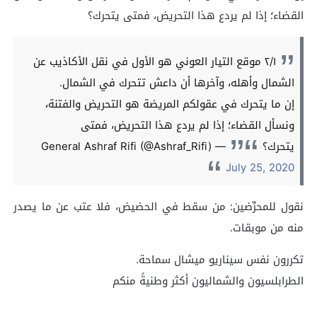
القضاء؛ إذا لم يردع هذا التحريض، فمتى يتحرك؟
٢/١ موقع التيار العوني هو الأول في نقل الأكاذيب عن
الشمال وأهله، وآخرها أن داعش تتحرك في الشمال.
إن ما يتحرك في عقولكم المريضة هو التحريض والفتنة،
ونسأل القضاء؛ إذا لم يردع هذا التحريض، فمتى
يتحرك؟
— General Ashraf Rifi (@Ashraf_Rifi)
July 25, 2020
نقول للمحرِّضين: من سقط في الحضيض، فلا عتب عن ما يصدر
منه من موبقات.
تكررون نفس سيناريو ميشال سماحة.
الطرابلسيون والشماليون أكثر وطنيةً منكم