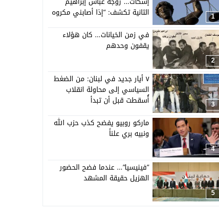
إسكات… زوجة عباس إبراهيم
الثانية تكشف: “إذا أصابني مكروه
1
فستنشر كل الأدلة”
في زمن الخيانات… كان هؤلاء
يقفون وحدهم
2
٧ أيار جديد في لبنان: من الضغط
السياسي إلى محاولة انقلاب
أُسقطت قبل أن تبدأ
3
ماركو روبيو يفضح كذب حزب الله
ونبيه بري علناً
4
“فينيسيا”… عندما فضح الحضور
الهزيل حقيقة المشهد
5