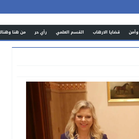
وأمن
قضايا الارهاب
القسم العلمي
رأي حر
من هنا وهناك