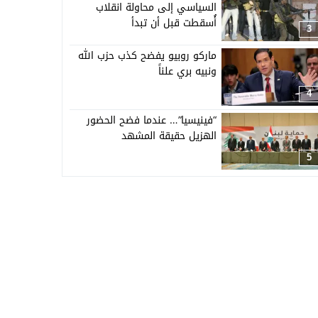
السياسي إلى محاولة انقلاب
أُسقطت قبل أن تبدأ
3
ماركو روبيو يفضح كذب حزب الله
ونبيه بري علناً
4
“فينيسيا”… عندما فضح الحضور
الهزيل حقيقة المشهد
5