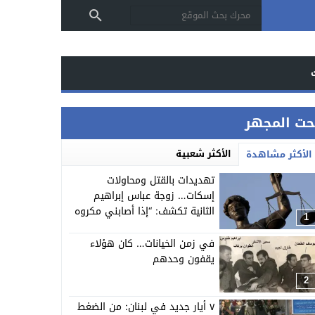
حت المجهر
الأكثر شعبية
الأكثر مشاهدة
تهديدات بالقتل ومحاولات
إسكات… زوجة عباس إبراهيم
الثانية تكشف: “إذا أصابني مكروه
1
فستنشر كل الأدلة”
في زمن الخيانات… كان هؤلاء
يقفون وحدهم
2
٧ أيار جديد في لبنان: من الضغط