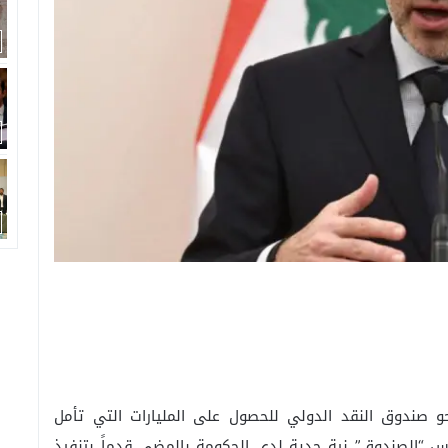
نحو صندوق النقد الدولي للحصول على المليارات التي تأمل
لمس “الصندوق” نية جدية لدى الحكومة بالمضي قدماً بتنفيذ