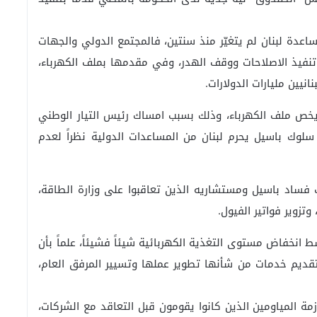
عدة لبنان لم يتغيّر منذ سنتين، فالمجتمع الدولي والجهات
نفيذ الاصلاحات ووقف الهدر، وفي مقدمها بملف الكهرباء،
نيين مليارات الدولارات.
خص ملف الكهرباء، وذلك بسبب امساك رئيس التيار الوطني
 وهذا يعني ان سلوك باسيل يحرم لبنان من المساعدات الدولية نظراً لعدم
فساد باسيل ومستشاريه الذين تعاقبوا على وزارة الطاقة،
تزوير فواتير الفيول.
ليار دولار سنوياً، وسط انخفاض مستوى التغذية الكهربائية شيئاً فشيئاً، علماً بأن
 منذ نحو 4 سنوات مع 3 شركات لتقديم خدمات من شأنها تطوير عملها وتسيير المرفق العام،
أزمة المياومين الذين كانوا يقومون قبل التعاقد مع الشركات،