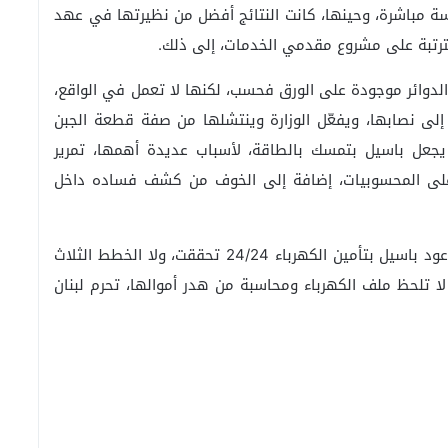
سة مباشرة، وحينها، كانت النتائج أفضل من نظيرتها في عهد
مترتبة على مشروع مقدمي الخدمات، إلى ذلك.
لدوائر موجودة على الورق فحسب، لكنها لا تعمل في الواقع،
إلى نصابها، ويفعّل الوزارة وينتشلها من صفة قطعة الجبن
 يجعل باسيل بتمسك بالطاقة، لأسباب عديدة أهمها، تمرير
 على المحسوبيات، إضافة إلى الخوف من كشف فساده داخل
ويبقى ملف الكهرباء المشكلة الأساسية للبنان، فلا وعود باسيل بتأمين الكهرباء 24/24 تحققت، ولا الخطط الثلاث
ا تلحظ ملف الكهرباء ومحاسبة من هدر أموالها، تحرم لبنان