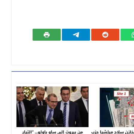
خازن سلاح ميلشيا حزب
من بيروت إلى ساو باولو… “التيار