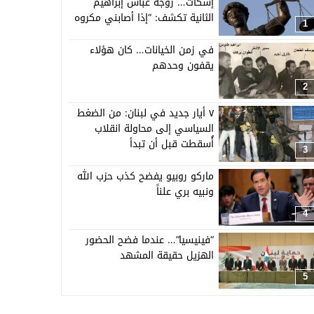
إسكات… زوجة عباس إبراهيم
الثانية تكشف: “إذا أصابني مكروه
1
فستنشر كل الأدلة”
في زمن الخيانات… كان هؤلاء
يقفون وحدهم
2
٧ أيار جديد في لبنان: من الضغط
السياسي إلى محاولة انقلاب
أُسقطت قبل أن تبدأ
3
ماركو روبيو يفضح كذب حزب الله
ونبيه بري علناً
4
“فينيسيا”… عندما فضح الحضور
الهزيل حقيقة المشهد
5