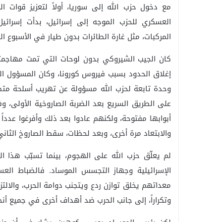
مع دخول حزب الله إلى سوريا، أولاً لتعزيز قوات ا
العسكري للحزب الموجه إلى إسرائيل، بدأت إسرائي
المركبات، مثل غارة الطائرات بدون طيار في الأسبوع 
كان الجيب الشيروكي بدون لوحات التي تمت مهاجمته 
إغلاق الحدود بسبب فيروس كورونا، وكان المسؤول ال
وحدة تابعة لحزب الله مسؤولة عن تهريب أسلحة متطور
على الطريق السريع بعد الضربة الصاروخية الأولى، وفر
أبوابها مفتوحة، ولكنهم عادوا بعد ذلك وأفرغوا عددا
والابتعاد مرة أخرى، وبعد لحظات، سقط الصاروخ الثان
لم يعلّق حزب الله على الهجوم، بينما تسبّب هذا ا
الإسرائيلية وجهاز التجسس الموساد. فالضباط العس
معداتهم يخلق توازن ردع ويتجنب دوامة الحرب، والالتز
وتكراراً، إلى جانب الحرب ضد أهداف أخرى في جميع أنح