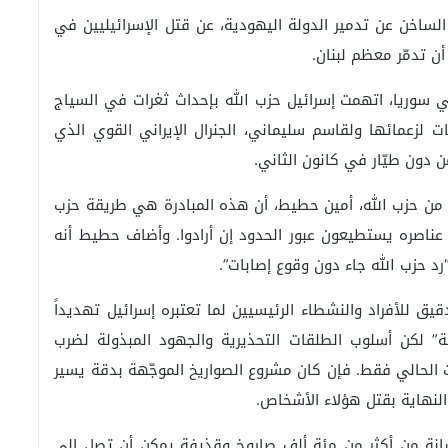
لساخن عن تدمير الدولة اليهودية، عن قتل الإسرائيليين في
ن تدمّر معظم لبنان.
ي سوريا، اتهمت إسرائيل حزب الله بإحداث ثغرات في السياج
ت لزعمائها ولقاسم سليماني، الجنرال الإيراني القوي الذي
دون طيّار في كانون الثاني.
ب من حزب الله، أمين حطيط، أن هذه المبادرة هي طريقة حزب
ن عناصره يستطيعون عبور الحدود إن أرادوا. وأضاف حطيط أنه
رد حزب الله جاء دون وقوع إصابات”.
للأفراد والنشطاء الرئيسيين لما تعتبره إسرائيل تهديداً
ة” لكن أسلوب الطلقات التحذيرية والجهود المبذولة لضرب
 الحالي فقط. فإن كان مشروع الصواريخ الموجّهة بدقة يسير
لنهاية بقتل هؤلاء الأشخاص.
رسانة من أكثر من مئة ألف صاروخ وقذيفة يمكن أن تصل إلى