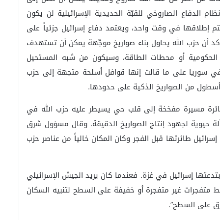
ام الدفاع الصاروخي للقبّة الحديدية الإسرائيلية لن يكون
تم إطلاقها في وقت واحد، ويعتمد دفاع إسرائيل جزئياً على
ؤكد أن حزب الله يحاول بناء صواريخ موجّهة يمكن أن تستهدف
ني الحكومية أو محطات الطاقة، وسيكون من شبه المستحيل
ة في سوريا على ما قالت إنها قوافل أسلحة متجهة إلى حزب
 أسطول من الصواريخ الذكية على حدودها.
ائرة مسيرة مفخخة إلى قلب حي يسيطر عليه حزب الله في
آلة حيوية لجهود إنتاج الصواريخ الدقيقة. وقال مسؤول شرق
رائيل طائرتها قبل الفجر وكان المكان خالياً من عناصر حزب
تدعتها إسرائيل في غزة. فعندما كان يريد الجيش الإسرائيلي
 متفجرات غير متفجرة أو خفيفة على السطح لتنبيه السكان
رق على السطح”.