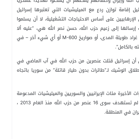
له وإيران وحلفائهم يمكنهم أن يشكلوا تهديداً عسكرياً
يل إقامة توازن ردع مع الميليشيات التي تعتبرها إسرائيل
الإرهابيين على أساس الاحتياجات التشغيلية، لا أن يسلموا
إرسالها إلى زعيم حزب الله، حسن نصر الله هي، “عليه ألا
يجرّبنا. فلا فرق في ما يطلقه على إسرائيل – صواريخ غراد طويلة المدى، أو صواريخ M-600 أو أي شيء آخر – في
 بالكامل”.
ن أن إسرائيل قتلت عنصرين من حزب الله في آب الماضي في
طلاق الوشيك لـ”طائرات بدون طيار قاتلة” من سوريا باتجاه
ت الأخيرة مئات الإيرانيين والسوريين والميليشيات المدعومة
من إيران من العراق وأماكن أخرى. لكن هذه الضربات لم تستهدف سوى 16 عنصر من حزب الله منذ العام 2013 ،
ران في المنطقة.