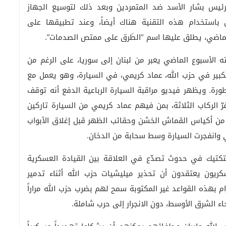
لرئيس بشار الأسد ضد المتمردين وبعد ذلك لتوسيع الجهاز
ل باستخدام هذه التقنية هناك أيضاً، وعند تطبيقها على
الماضي، يطلق عليها اسم “الطَرق على ممتص الصدمات”.
الأسبوع الماضي يعبر من لبنان إلى سوريا، على الرغم من
كبير في حزب الله، عماد كريمي، في السيارة، وهو يعمل مع
ة. ويظهر فيديو مراقبة السيارة الرباعية الدفع أنه توقف
ّ الركاب الثلاثة، بمن فيهم عماد كريمي من السيارة تاركين
ً من أكياس القماش الخشن وحقائب الظهر قبل إغلاق الأبواب
ي وانفجرت السيارة وسط سحابة من الدخان.
لتكتيك في حدوث تصدّع في العلاقة بين القيادة العسكرية
كريون يعتقدون أن تحذير ميليشيات حزب الله أثناء تدمير
ام بهذه القواعد غير المكتوبة سمح لهم بضرب حزب الله مراراً
اء الشرق الأوسط، دون الانجرار إلى حرب شاملة.