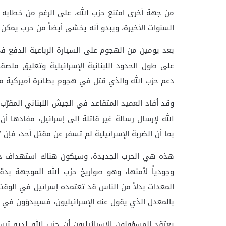
من جهة أخرى امتنع حزب الله، على الرغم من خطابه ا
السنوات الأخيرة، ويبدو أنه يخشى أيضاً من حرب يمكن أ
بعد يومين من الهجوم على السيارة الرباعية الدفع ف
على طول الحدود اللبنانية الإسرائيلية وتعليق ملصقا
دعم حزب الله والذي قتل في هجوم بطائرة أميركية من 
وقد أفاد العميد المتقاعد في الجيش اللبناني المقرّ
الله لإرسال رسالة غير قاتلة إلى إسرائيل، مفادها أ
بما أن الضربة الإسرائيلية لم تسفر عن مقتل أحد، فإن “
هذه هي الحرب الجديدة، وسيكون هناك استهداف دقيق 
وجودياً لأمنها، وهو صواريخ حزب الله الموجهة بدق
المعدات بدلاً من الناس قد تعتمده إسرائيل في الوقت
بالمعدل الذي يقول عنه الإسرائيليون، فسيبدؤون في ا
يعتقد المسؤولون الإسرائيليون أن حزب الله لديه ت