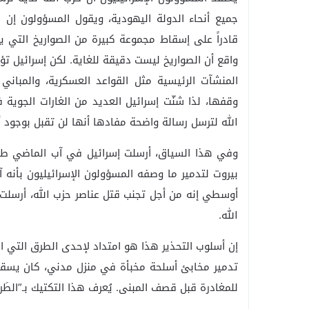
جميع أنحاء الدولة اليهودية، ويقول المسؤولون إن نظ
قادراً على إسقاط مجموعة كبيرة من الصواريخ التي ي
واقع أن الصواريخ ليست دقيقة للغاية. لكن إسرائيل ت
المنشآت الرئيسية مثل القواعد العسكرية، والمبا
وقفها، لذا شنّت إسرائيل العديد من الغارات الجوي
الله لترسل رسالة واضحة مفادها أنها لن تقبل بوجود
وفي هذا السياق، أرسلت إسرائيل في آب الماضي ط
بيروت لتدمير ما وصفه المسؤولون الإسرائيليون بأنه 
أوسطي إنه من أجل تجنب قتل عناصر حزب الله، أرسلت إس
الله.
إن أسلوب التحذير هذا هو امتداد لإحدى الطرق التي اب
تدمير مخابئ أسلحة مخبأة في منزل مدني، كان يسقط
للمغادرة قبل قصف المبنى. يُعرف هذا التكتيك بـ”الطَ