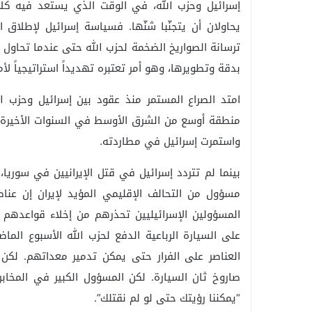
إسرائيل وحزب الله، في الوقت الذي يستعد فيه كلا 
يحاولان أن يتجنّبا شنّها. فسياسة إسرائيل لإطلا
ترسانة الصواريخ الضخمة لحزب الله حتى عندما تحاول
بدقة وتطويرها، وهو أمر تعتبره تهديداً استراتيجياً لأم
امتد الصراع المستمر منذ عقود بين إسرائيل وحزب الل
منطقة أوسع من الشرق الأوسط في السنوات الأخيرة، 
واستمرت إسرائيل في مطاردته.
بينما لم تتردد إسرائيل في قتل الإيرانيين في سوريا
مسؤول من التحالف الإقليمي المؤيد لإيران إن عنا
المسؤولين الإسرائيليين تحذرهم من إخلاء قواعده
على السيارة الرباعية الدفع لحزب الله الأسبوع الم
العناصر على الفرار حتى يمكن تدمير معداتهم. لكن
صاروخ ثان السيارة. لكن المسؤول الكبير في المخاب
“يمكننا رؤيتك حتى لو لم نقتلك”.