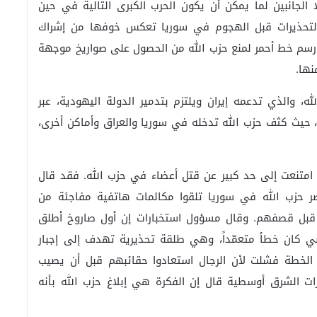
الجانبين لما يمكن أن يكون الحرب الكبرى التالية في حين
ق التحذيرات قبل الهجوم في سوريا تعكس خوفها من إشراك
 رسم خط أحمر لمنع حزب الله من الحصول على صواريخ موجهة
نها.
ه، والذي تدعمه إيران ويلتزم بتدمير الدولة اليهودية، عبر
حيث كثف حزب الله تدخله في سوريا والعراق وأماكن أخرى،
، امتنعت إلى حد كبير عن قتل أعضاء في حزب الله. فقد قال
صر حزب الله في سوريا تلقوا مكالمات هاتفية مفاجئة من
م قبل قصفهم. وقال مسؤول استخبارات إن أول صاروخ أطلق
اضي كان خطأ متعمّداً، وهي طلقة تحذيرية تهدف إلى إجبار
 الخطة فشلت لأن الرجال استعادوا حقائبهم قبل أن يصيب
رات الشرق أوسطية قال إن الفكرة هي إبلاغ حزب الله بأنه