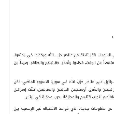
س
السوداء، قفز ثلاثة من عناصر حزب الله وركضوا كي يحتموا.
سعاً من الوقت، فعادوا وأخذوا حقائبهم وانطلقوا بعيداً عن
رائيل على عناصر حزب الله في سوريا الأسبوع الماضي، لكن
ليين والشرق أوسطيين الحاليين والسابقين، تبنّت إسرائيل
لهم لتجنب قتلهم والمجازفة بحرب مدمّرة في لبنان.
ن معلومات جديدة في قواعد الاشتباك غير الرسمية بين