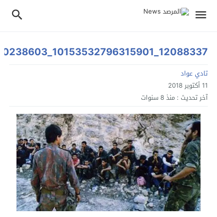
12088337_10153532796315901_7580014213070238603_n
تادي عواد
11 أكتوبر 2018
آخر تحديث :
منذ 8 سنوات